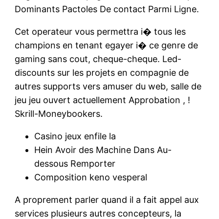
Dominants Pactoles De contact Parmi Ligne.
Cet operateur vous permettra i� tous les
champions en tenant egayer i� ce genre de
gaming sans cout, cheque-cheque. Led-
discounts sur les projets en compagnie de
autres supports vers amuser du web, salle de
jeu jeu ouvert actuellement Approbation , !
Skrill-Moneybookers.
Casino jeux enfile la
Hein Avoir des Machine Dans Au-
dessous Remporter
Composition keno vesperal
A proprement parler quand il a fait appel aux
services plusieurs autres concepteurs, la