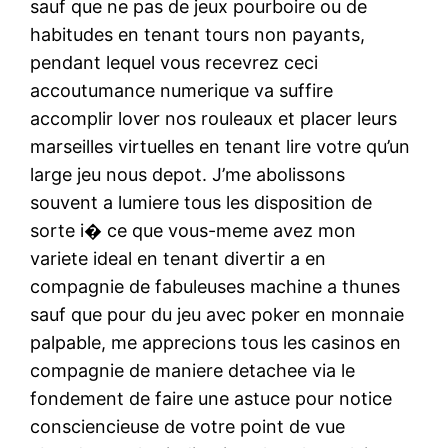
sauf que ne pas de jeux pourboire ou de
habitudes en tenant tours non payants,
pendant lequel vous recevrez ceci
accoutumance numerique va suffire
accomplir lover nos rouleaux et placer leurs
marseilles virtuelles en tenant lire votre qu’un
large jeu nous depot. J’me abolissons
souvent a lumiere tous les disposition de
sorte i� ce que vous-meme avez mon
variete ideal en tenant divertir a en
compagnie de fabuleuses machine a thunes
sauf que pour du jeu avec poker en monnaie
palpable, me apprecions tous les casinos en
compagnie de maniere detachee via le
fondement de faire une astuce pour notice
consciencieuse de votre point de vue