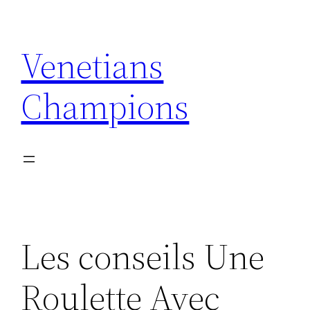
Skip
to
Venetians
content
Champions
Les conseils Une
Roulette Avec