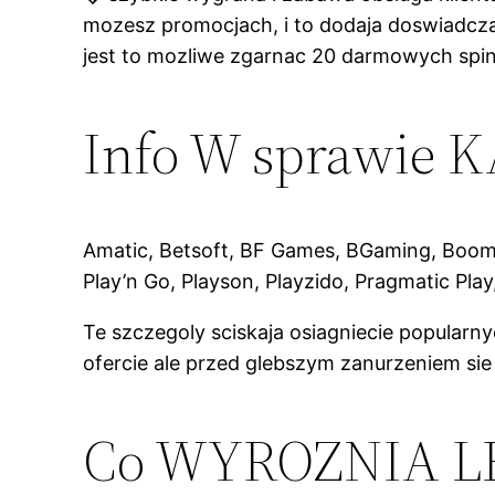
mozesz promocjach, i to dodaja doswiadc
jest to mozliwe zgarnac 20 darmowych spi
Info W sprawie 
Amatic, Betsoft, BF Games, BGaming, Boomi
Play’n Go, Playson, Playzido, Pragmatic Pla
Te szczegoly sciskaja osiagniecie popular
ofercie ale przed glebszym zanurzeniem sie
Co WYROZNIA LE