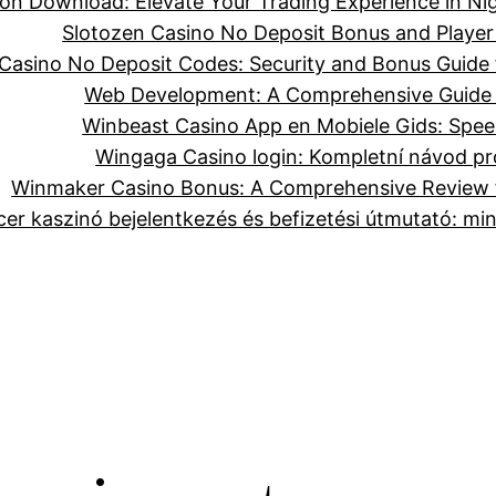
on Download: Elevate Your Trading Experience in Nig
Slotozen Casino No Deposit Bonus and Player 
Casino No Deposit Codes: Security and Bonus Guide f
Web Development: A Comprehensive Guide 
Winbeast Casino App en Mobiele Gids: Speel 
Wingaga Casino login: Kompletní návod pr
Winmaker Casino Bonus: A Comprehensive Review fo
er kaszinó bejelentkezés és befizetési útmutató: min