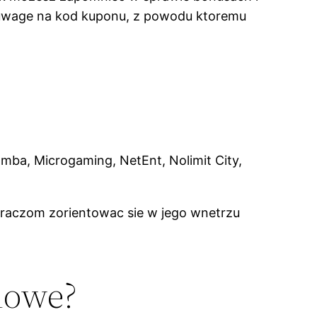
uwage na kod kuponu, z powodu ktoremu
ba, Microgaming, NetEnt, Nolimit City,
 graczom zorientowac sie w jego wnetrzu
dowe?