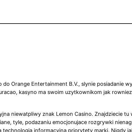
 do Orange Entertainment B.V., slynie posiadanie wy
i Curacao, kasyno ma swoim uzytkownikom jak rowni
acyjna niewatpliwy znak Lemon Casino. Znajdziecie t
iane, tyle, podazaniu emocjonujace rozgrywki nienag
a technologia informacyjna priorytety marki. Nigdy 