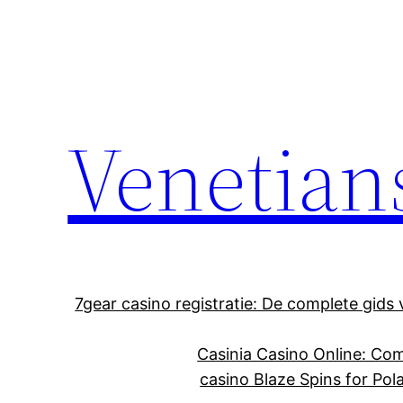
Skip
to
content
Venetian
7gear casino registratie: De complete gids
Casinia Casino Online: Com
casino Blaze Spins for Pol