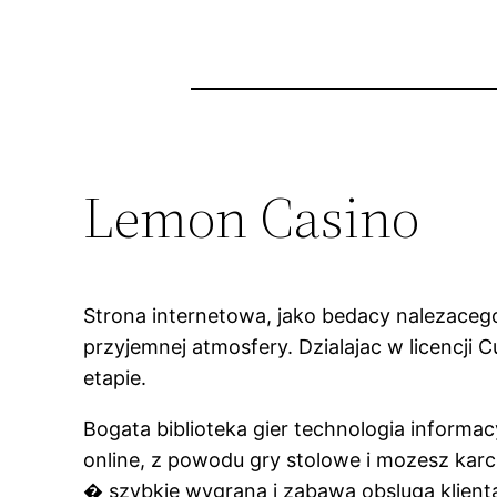
Lemon Casino
Strona internetowa, jako bedacy nalezacego
przyjemnej atmosfery. Dzialajac w licencj
etapie.
Bogata biblioteka gier technologia inform
online, z powodu gry stolowe i mozesz karc
� szybkie wygrana i zabawa obsluga klient