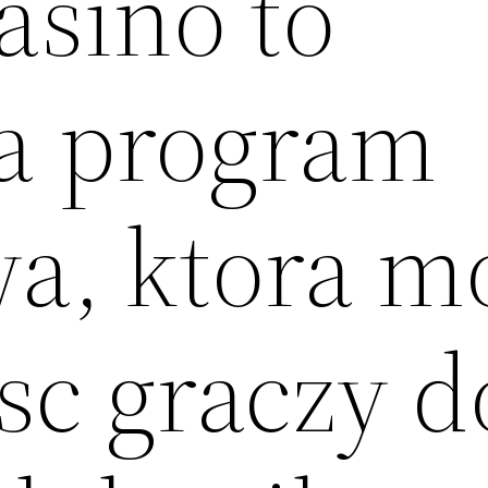
sino to
a program
a, ktora m
sc graczy d