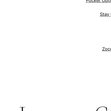
Pocket Opti
Stay 
Zocc