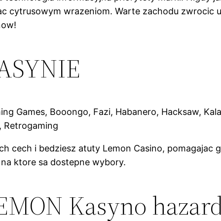
zac cytrusowym wrazeniom. Warte zachodu zwrocic 
now!
KASYNIE
ng Games, Booongo, Fazi, Habanero, Hacksaw, Kalam
y, Retrogaming
nych cech i bedziesz atuty Lemon Casino, pomagajac
 na ktore sa dostepne wybory.
MON Kasyno hazar