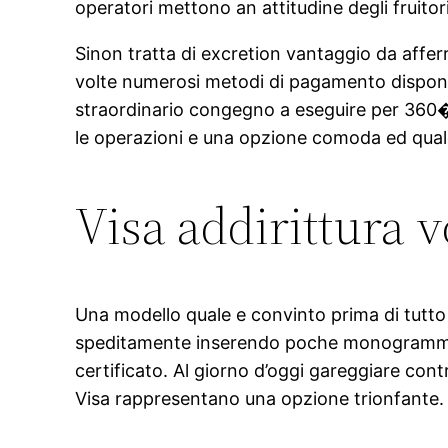
operatori mettono an attitudine degli fruito
Sinon tratta di excretion vantaggio da affe
volte numerosi metodi di pagamento disponibi
straordinario congegno a eseguire per 360� s
le operazioni e una opzione comoda ed quale 
Visa addirittura v
Una modello quale e convinto prima di tutt
speditamente inserendo poche monogramma 
certificato. Al giorno d’oggi gareggiare con
Visa rappresentano una opzione trionfante.