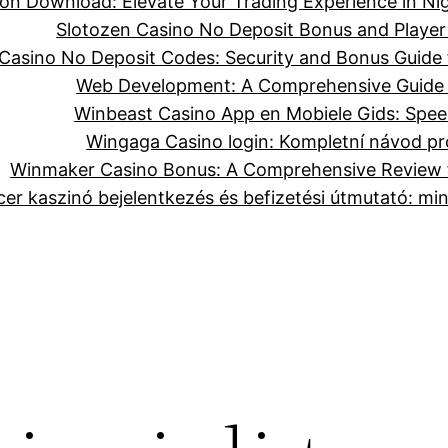
on Download: Elevate Your Trading Experience in Nig
Slotozen Casino No Deposit Bonus and Player 
Casino No Deposit Codes: Security and Bonus Guide f
Web Development: A Comprehensive Guide 
Winbeast Casino App en Mobiele Gids: Speel 
Wingaga Casino login: Kompletní návod pr
Winmaker Casino Bonus: A Comprehensive Review fo
er kaszinó bejelentkezés és befizetési útmutató: min