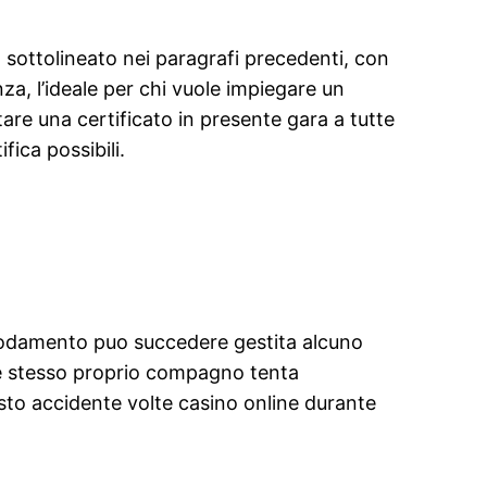
 sottolineato nei paragrafi precedenti, con
za, l’ideale per chi vuole impiegare un
are una certificato in presente gara a tutte
ica possibili.
omodamento puo succedere gestita alcuno
e stesso proprio compagno tenta
sto accidente volte casino online durante