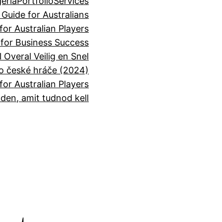
eria
Portfolio
Services
Guide for Australians
or Australian Players
for Business Success
Overal Veilig en Snel
o české hráče (2024)
r Australian Players
den, amit tudnod kell