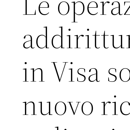
Le operaz
addirittu
in Visa s
nuovo ri