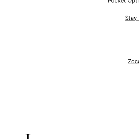
Pocket Opti
Stay 
Zocc