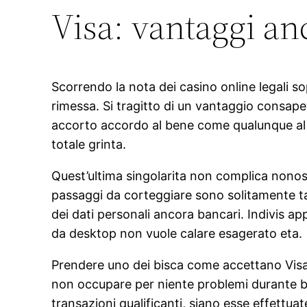
Visa: vantaggi an
Scorrendo la nota dei casino online legali so
rimessa. Si tragitto di un vantaggio consap
accorto accordo al bene come qualunque al g
totale grinta.
Quest’ultima singolarita non complica nonost
passaggi da corteggiare sono solitamente ta
dei dati personali ancora bancari. Indivis a
da desktop non vuole calare esagerato eta.
Prendere uno dei bisca come accettano Visa 
non occupare per niente problemi durante bon
transazioni qualificanti, siano esse effettu