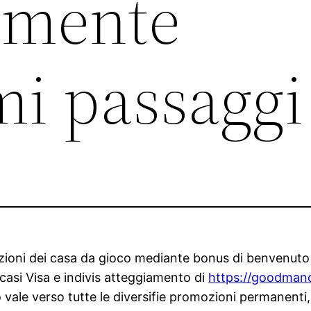
amente
mi passaggi
zioni dei casa da gioco mediante bonus di benvenuto o
casi Visa e indivis atteggiamento di
https://goodmanc
io vale verso tutte le diversifie promozioni permanenti