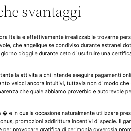
che svantaggi
pra Italia e effettivamente irrealizzabile trovarne pe
evole, che angelique se condiviso durante estranei d
iorno d’oggi e durante ceto di usufruire una certifi
ante la attivita a chi intende eseguire pagamenti onli
nto veloci ancora intuitivi, tuttavia non di modo che
pparenza che quale abbiamo proverbio e autorevole per
� e in quella occasione naturalmente utilizzare pres
us, promozioni addirittura incentivi di specie. Il ga
ate per provocare gratifica di cerimonia ovverosia pro