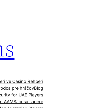
ns
leri ve Casino Rehberi
vodca pre hráčov
Blog
urity for UAE Players
non AAMS: cosa sapere