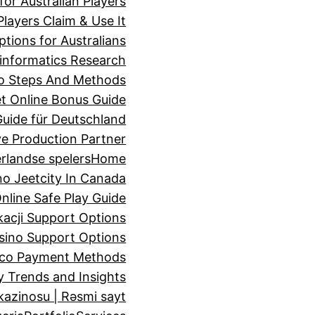
or Australian Players
ayers Claim & Use It
ions for Australians
oinformatics Research
no Steps And Methods
t Online Bonus Guide
Guide für Deutschland
ve Production Partner
rlandse spelers
Home
no Jeetcity In Canada
nline Safe Play Guide
kacji Support Options
sino Support Options
anco Payment Methods
y Trends and Insights
kazinosu | Rəsmi sayt