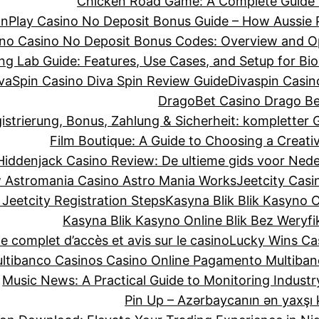
Chicken Road Game: A Complete Guide f
Play Casino No Deposit Bonus Guide – How Aussie Pl
no Casino No Deposit Bonus Codes: Overview and Opt
ng Lab Guide: Features, Use Cases, and Setup for Bi
vaSpin Casino Diva Spin Review Guide
Divaspin Casi
DragoBet Casino Drago Be
istrierung, Bonus, Zahlung & Sicherheit: kompletter 
Film Boutique: A Guide to Choosing a Creati
Hiddenjack Casino Review: De ultieme gids voor Nede
 Astromania Casino Astro Mania Works
Jeetcity Casi
 Jeetcity Registration Steps
Kasyna Blik Blik Kasyno O
Kasyna Blik Kasyno Online Blik Bez Weryfi
de complet d’accès et avis sur le casino
Lucky Wins Ca
ltibanco Casinos Casino Online Pagamento Multib
Music News: A Practical Guide to Monitoring Industr
Pin Up – Azərbaycanın ən yaxşı 