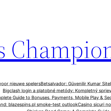
s Champio
 voor nieuwe spelers
Betsalvador: Güvenilir Kumar Site
Bigclash login a platobné metódy: Kompletný sprie
plete Guide to Bonuses, Payments, Mobile Play & Sec
and: blazespins.pl smoke-test outlook
Casino sicuri 