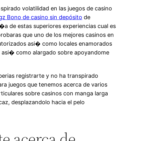
pirado volatilidad en las juegos de casino
ngz Bono de casino sin depósito
de
i�a de estas superiores experiencias cual es
robaras que uno de los mejores casinos en
s autorizados asi� como locales enamorados
nso asi� como alargado sobre apoyandome
erias registrarte y no ha transpirado
para juegos que tenemos acerca de varios
rticulares sobre casinos con manga larga
caz, desplazandolo hacia el pelo
e acerca de