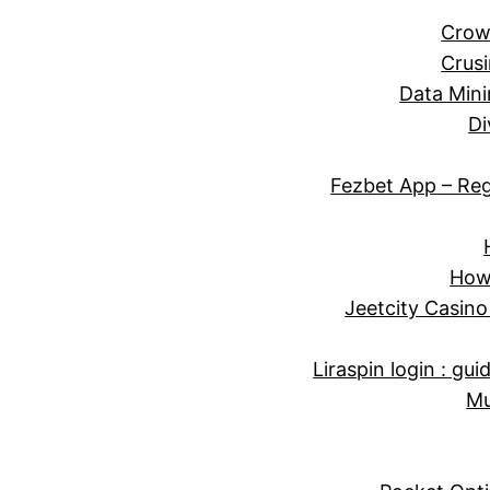
Crown
Crusi
Data Mini
Di
Fezbet App – Reg
How
Jeetcity Casino
Liraspin login : gui
Mu