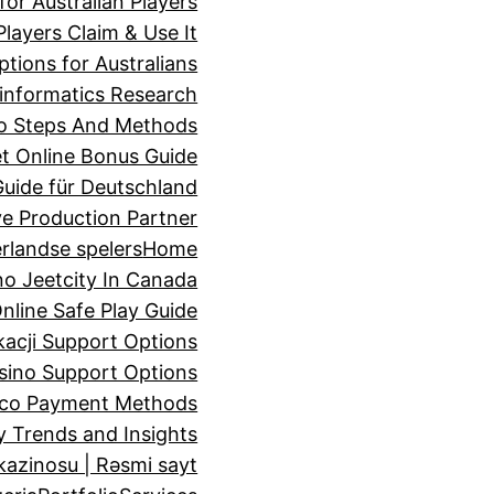
or Australian Players
ayers Claim & Use It
ions for Australians
oinformatics Research
no Steps And Methods
t Online Bonus Guide
Guide für Deutschland
ve Production Partner
rlandse spelers
Home
no Jeetcity In Canada
nline Safe Play Guide
kacji Support Options
sino Support Options
anco Payment Methods
y Trends and Insights
kazinosu | Rəsmi sayt