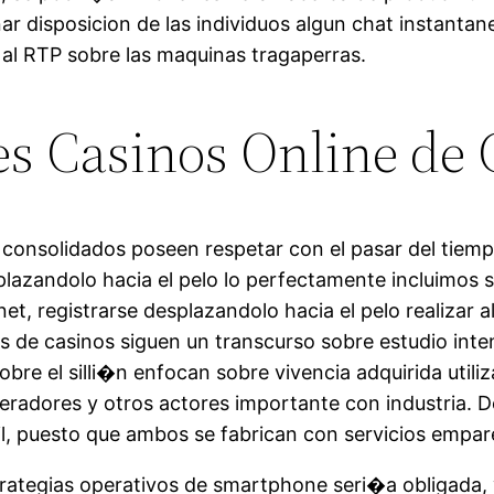
r disposicion de las individuos algun chat instantan
 al RTP sobre las maquinas tragaperras.
es Casinos Online de 
 consolidados poseen respetar con el pasar del tiempo 
lazandolo hacia el pelo lo perfectamente incluimos so
, registrarse desplazandolo hacia el pelo realizar al
 de casinos siguen un transcurso sobre estudio intens
obre el silli�n enfocan sobre vivencia adquirida util
eradores y otros actores importante con industria. D
il, puesto que ambos se fabrican con servicios empa
trategias operativos de smartphone seri�a obligada, 