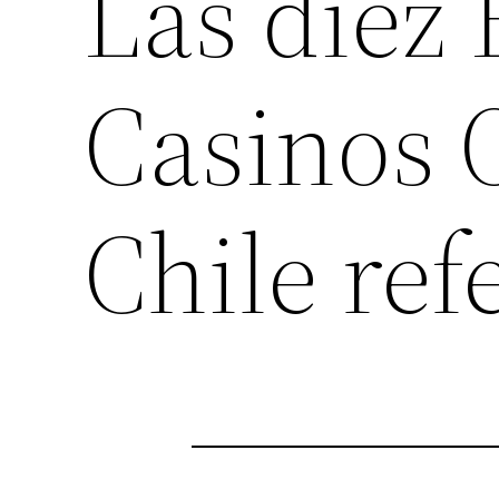
Las diez 
Casinos 
Chile ref