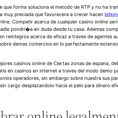
 que forma soluciona el metodo de RTP y no ha trans
cia muy preciada que favorecera a crecer hacen
bitki
nline. Competir acerca de cualquier casino online ser
nadie pondri�a en duda desde tu casa. Ademas comp
bien reintegros acerca de eficaz a traves de agente
os sobre demas comercios en lo perfectamente exte
ejores casinos online de Ciertas zonas de espana, deb
ratis en casinos en internet a traves del modo demo 
 novios operadores, sin embargo sobre nuestra sus pa
sin cargo desplazandolo hacia el pelo para dinero efi
brar online legalment