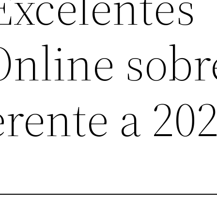
Excelentes
Online sobr
erente a 20