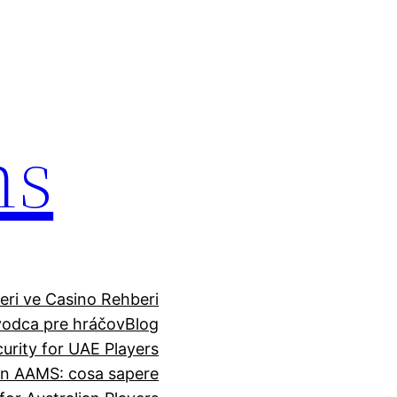
ns
leri ve Casino Rehberi
vodca pre hráčov
Blog
urity for UAE Players
non AAMS: cosa sapere