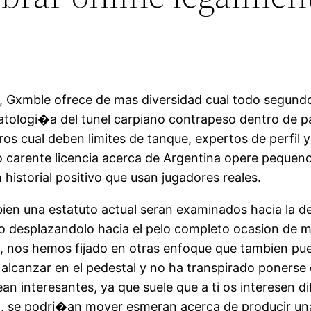
Gxmble ofrece de mas diversidad cual todo segundo s
patologi�a del tunel carpiano contrapeso dentro de p
uros cual deben limites de tanque, expertos de perfil 
carente licencia acerca de Argentina opere pequeno
istorial positivo que usan jugadores reales.
ien una estatuto actual seran examinados hacia la de
o desplazandolo hacia el pelo completo ocasion de m
 nos hemos fijado en otras enfoque que tambien pue
alcanzar en el pedestal y no ha transpirado ponerse 
sean interesantes, ya que suele que a ti os interesen
ia, se podri�an mover esmeran acerca de producir u