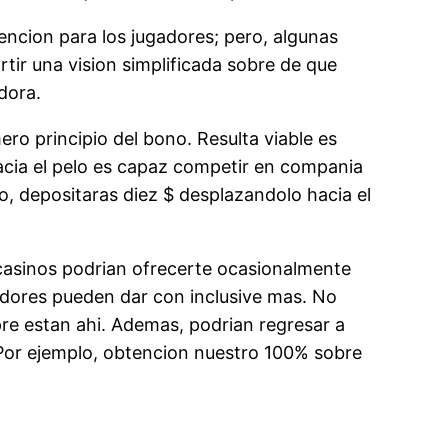
ncion para los jugadores; pero, algunas
tir una vision simplificada sobre de que
dora.
ro principio del bono. Resulta viable es
hacia el pelo es capaz competir en compania
o, depositaras diez $ desplazandolo hacia el
 casinos podrian ofrecerte ocasionalmente
adores pueden dar con inclusive mas. No
pre estan ahi. Ademas, podrian regresar a
 Por ejemplo, obtencion nuestro 100% sobre