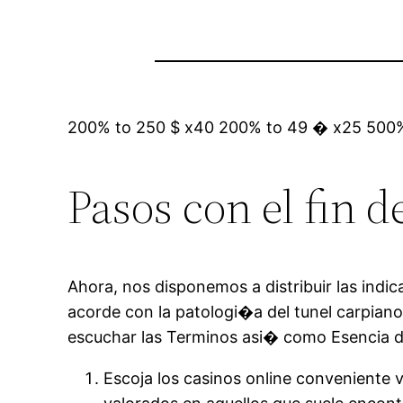
200% to 250 $ x40 200% to 49 � x25 500%
Pasos con el fin 
Ahora, nos disponemos a distribuir las indi
acorde con la patologi�a del tunel carpiano s
escuchar las Terminos asi� como Esencia de
Escoja los casinos online conveniente 