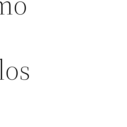
omo
los