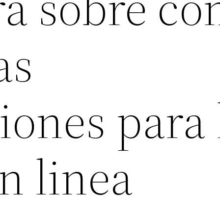
a sobre c
as
iones para 
n linea