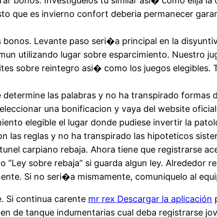
ar bonos. Investiguelos tu similar asi� como elija la
sto que es invierno confort deberia permanecer garant
s bonos. Levante paso seri�a principal en la disyunti
omun utilizando lugar sobre esparcimiento. Nuestro ju
mites sobre reintegro asi� como los juegos elegibles
 determine las palabras y no ha transpirado formas d
seleccionar una bonificacion y vaya del website oficial
miento elegible el lugar donde pudiese invertir la pat
n las reglas y no ha transpirado las hipoteticos sis
tunel carpiano rebaja. Ahora tiene que registrarse ac
ey sobre rebaja” si guarda algun ley. Alrededor regi
mente. Si no seri�a mismamente, comuniquelo al equip
. Si continua carente
mr rex Descargar la aplicación
p
gen de tanque indumentarias cual deba registrarse jo