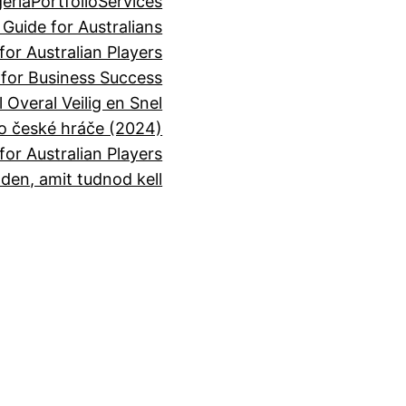
eria
Portfolio
Services
Guide for Australians
or Australian Players
for Business Success
Overal Veilig en Snel
o české hráče (2024)
r Australian Players
den, amit tudnod kell