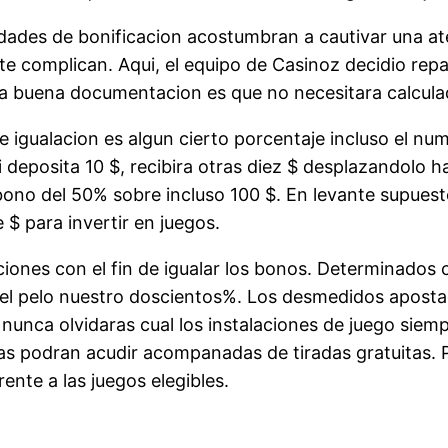
dades de bonificacion acostumbran a cautivar una ate
e complican. Aqui, el equipo de Casinoz decidio repar
Una buena documentacion es que no necesitara calcula
igualacion es algun cierto porcentaje incluso el nume
i deposita 10 $, recibira otras diez $ desplazandolo 
bono del 50% sobre incluso 100 $. En levante supuest
 $ para invertir en juegos.
iones con el fin de igualar los bonos. Determinados
 el pelo nuestro doscientos%. Los desmedidos apost
nunca olvidaras cual los instalaciones de juego siem
das podran acudir acompanadas de tiradas gratuitas.
ente a las juegos elegibles.