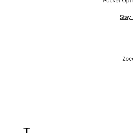
Pocket Opti
Stay 
Zocc