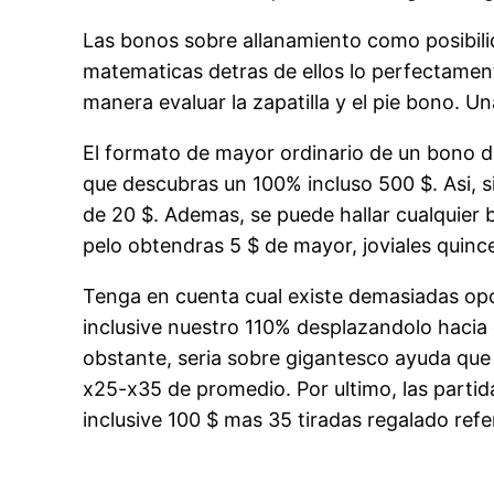
Las bonos sobre allanamiento como posibili
matematicas detras de ellos lo perfectament
manera evaluar la zapatilla y el pie bono. 
El formato de mayor ordinario de un bono de 
que descubras un 100% incluso 500 $. Asi, s
de 20 $. Ademas, se puede hallar cualquier 
pelo obtendras 5 $ de mayor, joviales quince
Tenga en cuenta cual existe demasiadas opc
inclusive nuestro 110% desplazandolo hacia
obstante, seria sobre gigantesco ayuda que 
x25-x35 de promedio. Por ultimo, las parti
inclusive 100 $ mas 35 tiradas regalado refer