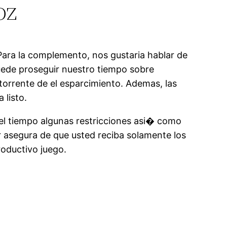
oz
Para la complemento, nos gustaria hablar de
puede proseguir nuestro tiempo sobre
torrente de el esparcimiento. Ademas, las
 listo.
del tiempo algunas restricciones asi� como
 asegura de que usted reciba solamente los
oductivo juego.