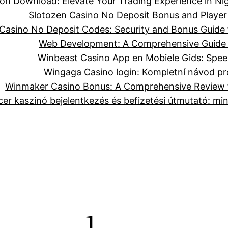
on Download: Elevate Your Trading Experience in Nig
Slotozen Casino No Deposit Bonus and Player 
Casino No Deposit Codes: Security and Bonus Guide f
Web Development: A Comprehensive Guide 
Winbeast Casino App en Mobiele Gids: Speel 
Wingaga Casino login: Kompletní návod pr
Winmaker Casino Bonus: A Comprehensive Review fo
er kaszinó bejelentkezés és befizetési útmutató: min