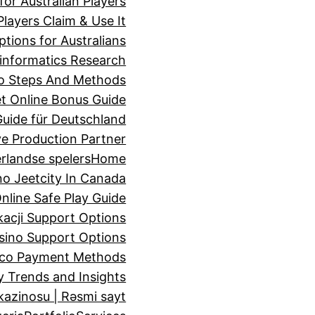
or Australian Players
ayers Claim & Use It
ions for Australians
oinformatics Research
no Steps And Methods
t Online Bonus Guide
Guide für Deutschland
ve Production Partner
rlandse spelers
Home
no Jeetcity In Canada
nline Safe Play Guide
kacji Support Options
sino Support Options
anco Payment Methods
y Trends and Insights
kazinosu | Rəsmi sayt