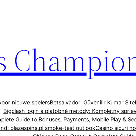
s Champio
 voor nieuwe spelers
Betsalvador: Güvenilir Kumar Site
Bigclash login a platobné metódy: Kompletný sprie
plete Guide to Bonuses, Payments, Mobile Play & Sec
and: blazespins.pl smoke-test outlook
Casino sicuri 