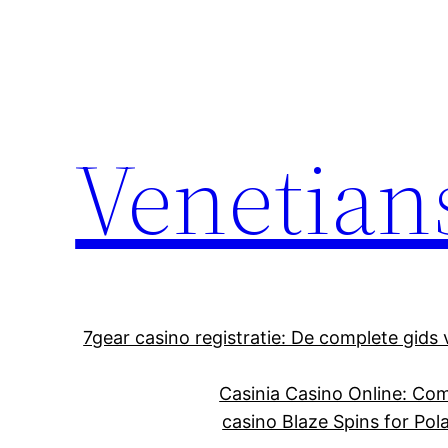
Skip
to
content
Venetian
7gear casino registratie: De complete gids
Casinia Casino Online: Com
casino Blaze Spins for Pol