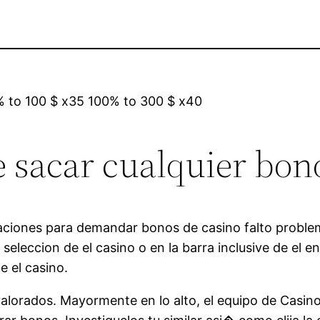
 to 100 $ x35 100% to 300 $ x40
de sacar cualquier bon
caciones para demandar bonos de casino falto proble
eleccion de el casino o en la barra inclusive de el en
 el casino.
valorados. Mayormente en lo alto, el equipo de Casino