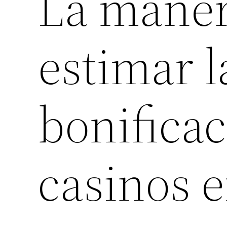
La maner
estimar l
bonificac
casinos e