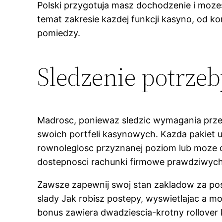
Polski przygotuja masz dochodzenie i moze
temat zakresie kazdej funkcji kasyno, od ko
pomiedzy.
Sledzenie potrzeb
Madrosc, poniewaz sledzic wymagania przewr
swoich portfeli kasynowych. Kazda pakiet 
rownoleglosc przyznanej poziom lub moze d
dostepnosci rachunki firmowe prawdziwych
Zawsze zapewnij swoj stan zakladow za p
slady Jak robisz postepy, wyswietlajac a m
bonus zawiera dwadziescia-krotny rollover 