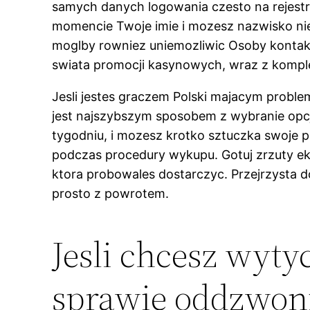
samych danych logowania czesto na rejestra
momencie Twoje imie i mozesz nazwisko nie
moglby rowniez uniemozliwic Osoby kontakt
swiata promocji kasynowych, wraz z komp
Jesli jestes graczem Polski majacym probl
jest najszybszym sposobem z wybranie opcj
tygodniu, i mozesz krotko sztuczka swoje pr
podczas procedury wykupu. Gotuj zrzuty ekr
ktora probowales dostarczyc. Przejrzysta 
prosto z powrotem.
Jesli chcesz wyty
sprawie oddzwon