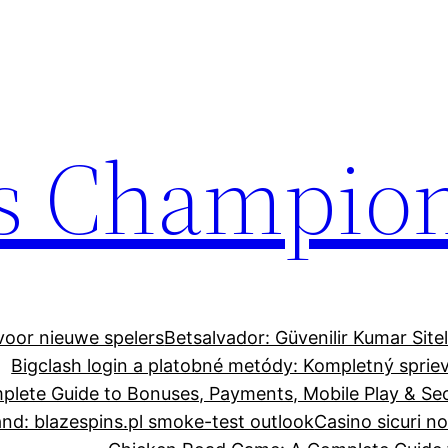
s Champio
 voor nieuwe spelers
Betsalvador: Güvenilir Kumar Site
Bigclash login a platobné metódy: Kompletný sprie
plete Guide to Bonuses, Payments, Mobile Play & Sec
and: blazespins.pl smoke-test outlook
Casino sicuri 