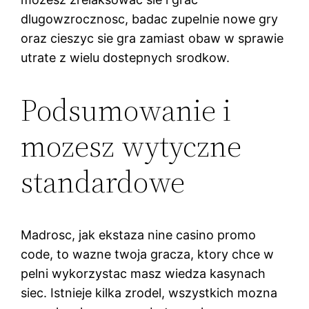
dlugowzrocznosc, badac zupelnie nowe gry
oraz cieszyc sie gra zamiast obaw w sprawie
utrate z wielu dostepnych srodkow.
Podsumowanie i
mozesz wytyczne
standardowe
Madrosc, jak ekstaza nine casino promo
code, to wazne twoja gracza, ktory chce w
pelni wykorzystac masz wiedza kasynach
siec. Istnieje kilka zrodel, wszystkich mozna