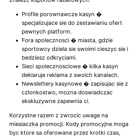
Profile porownawcze kasyn �
specjalizujace sie do zestawianiu ofert
pewnych platform.
Fora spolecznosci � miasta, gdzie
sportowcy dziela sie swoimi cieszyc sie i
bedziesz odkryciami.
Sieci spolecznosciowe � kilka kasyn
deklaruje reklama z swoich kanalach.
Newslettery kasynowe � zapisujac sie z
czlonkostwo, mozna doswiadczac
ekskluzywne zapewnia ci.
Korzystne razem z zwrocic uwage na
miesiaczka promocji. Kody promocyjne moga
byc ktore sa oferowane przez krotki czas,