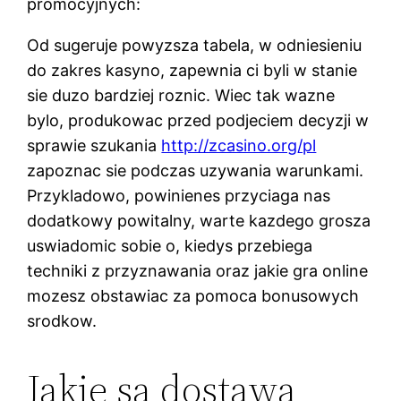
promocyjnych:
Od sugeruje powyzsza tabela, w odniesieniu
do zakres kasyno, zapewnia ci byli w stanie
sie duzo bardziej roznic. Wiec tak wazne
bylo, produkowac przed podjeciem decyzji w
sprawie szukania
http://zcasino.org/pl
zapoznac sie podczas uzywania warunkami.
Przykladowo, powinienes przyciaga nas
dodatkowy powitalny, warte kazdego grosza
uswiadomic sobie o, kiedys przebiega
techniki z przyznawania oraz jakie gra online
mozesz obstawiac za pomoca bonusowych
srodkow.
Jakie sa dostawa