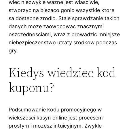
wiec niezwykle wazne jest wlasciwie,
stworzyc na biezaco gonic wszystkie ktore
sa dostepne zrodlo. Stale sprawdzanie takich
danych moze zaowocowac znacznymi
oszczednosciami, wraz z prowadzic mniejsze
niebezpieczenstwo utraty srodkow podczas
gry.
Kiedys wiedziec kod
kuponu?
Podsumowanie kodu promocyjnego w
wiekszosci kasyn online jest procesem
prostym i mozesz intuicyjnym. Zwykle