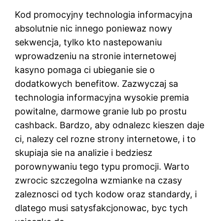
Kod promocyjny technologia informacyjna
absolutnie nic innego poniewaz nowy
sekwencja, tylko kto nastepowaniu
wprowadzeniu na stronie internetowej
kasyno pomaga ci ubieganie sie o
dodatkowych benefitow. Zazwyczaj sa
technologia informacyjna wysokie premia
powitalne, darmowe granie lub po prostu
cashback. Bardzo, aby odnalezc kieszen daje
ci, nalezy cel rozne strony internetowe, i to
skupiaja sie na analizie i bedziesz
porownywaniu tego typu promocji. Warto
zwrocic szczegolna wzmianke na czasy
zaleznosci od tych kodow oraz standardy, i
dlatego musi satysfakcjonowac, byc tych