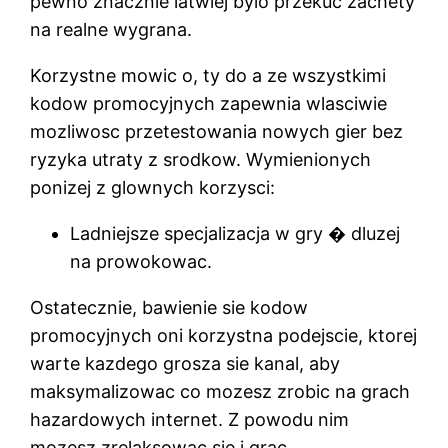
pewno znacznie latwiej bylo przekuc zachety
na realne wygrana.
Korzystne mowic o, ty do a ze wszystkimi
kodow promocyjnych zapewnia wlasciwie
mozliwosc przetestowania nowych gier bez
ryzyka utraty z srodkow. Wymienionych
ponizej z glownych korzysci:
Ladniejsze specjalizacja w gry � dluzej
na prowokowac.
Ostatecznie, bawienie sie kodow
promocyjnych oni korzystna podejscie, ktorej
warte kazdego grosza sie kanal, aby
maksymalizowac co mozesz zrobic na grach
hazardowych internet. Z powodu nim
mozesz zrelaksowac sie i grac