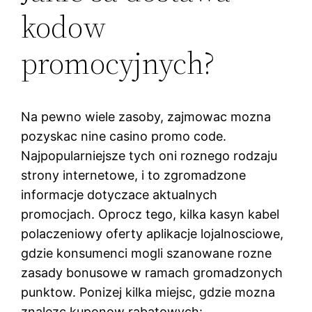
kodow
promocyjnych?
Na pewno wiele zasoby, zajmowac mozna
pozyskac nine casino promo code.
Najpopularniejsze tych oni roznego rodzaju
strony internetowe, i to zgromadzone
informacje dotyczace aktualnych
promocjach. Oprocz tego, kilka kasyn kabel
polaczeniowy oferty aplikacje lojalnosciowe,
gdzie konsumenci mogli szanowane rozne
zasady bonusowe w ramach gromadzonych
punktow. Ponizej kilka miejsc, gdzie mozna
znalezc kuponow rabatowych: