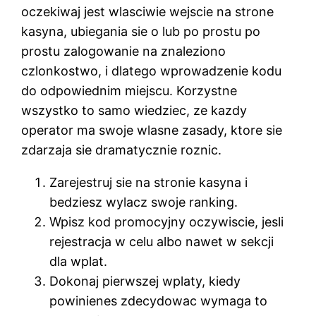
oczekiwaj jest wlasciwie wejscie na strone
kasyna, ubiegania sie o lub po prostu po
prostu zalogowanie na znaleziono
czlonkostwo, i dlatego wprowadzenie kodu
do odpowiednim miejscu. Korzystne
wszystko to samo wiedziec, ze kazdy
operator ma swoje wlasne zasady, ktore sie
zdarzaja sie dramatycznie roznic.
Zarejestruj sie na stronie kasyna i
bedziesz wylacz swoje ranking.
Wpisz kod promocyjny oczywiscie, jesli
rejestracja w celu albo nawet w sekcji
dla wplat.
Dokonaj pierwszej wplaty, kiedy
powinienes zdecydowac wymaga to