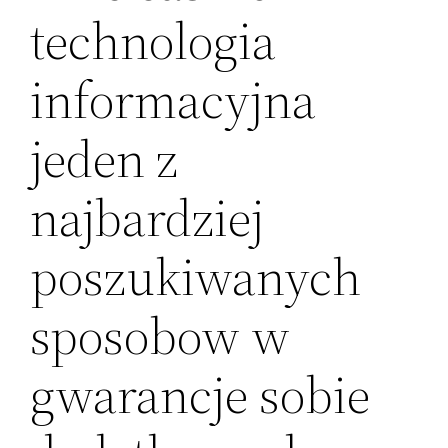
technologia
informacyjna
jeden z
najbardziej
poszukiwanych
sposobow w
gwarancje sobie