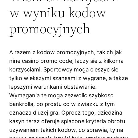
w wyniku kodow
promocyjnych
A razem z kodow promocyjnych, takich jak
nine casino promo code, laczy sie z kilkoma
korzysciami. Sportowcy moga cieszyc sie
tylko wiekszymi szansami z wygrane, a takze
lepszymi warunkami obstawianie.
Wymagania te moga zezwolic szybkosc
bankrolla, po prostu co w zwiazku z tym
oznacza dluzej gra. Oprocz tego, dziedzina
kasyn teraz oferuje splacone kryteria obrotu
uzywaniem takich kodow, co sprawia, ty na