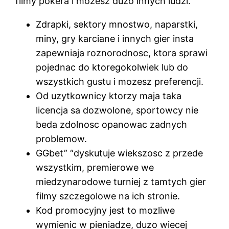
filmy pokera i mozesz duzo innych ludzi.
Zdrapki, sektory mnostwo, naparstki,
miny, gry karciane i innych gier insta
zapewniaja roznorodnosc, ktora sprawi
pojednac do ktoregokolwiek lub do
wszystkich gustu i mozesz preferencji.
Od uzytkownicy ktorzy maja taka
licencja sa dozwolone, sportowcy nie
beda zdolnosc opanowac zadnych
problemow.
GGbet” “dyskutuje wiekszosc z przede
wszystkim, premierowe we
miedzynarodowe turniej z tamtych gier
filmy szczegolowe na ich stronie.
Kod promocyjny jest to mozliwe
wymienic w pieniadze, duzo wiecej