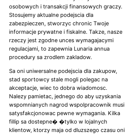
osobowych i transakcji finansowych graczy.
Stosujemy aktualne podejscia dla
zabezpieczen, stworzyc chronic Twoje
informacje prywatne i fiskalne. Takze, nasze
rzeczy jest zgodne unces wymagajacymi
regulacjami, to zapewnia Lunaria annua
procedury sa zrodlem zakladow.
Sa oni uniwersalne podejscia dla zakupow,
stad sportowcy stale mogli polegac na
akceptacje, wiec to dobra wiadomosc.
Nalezy pamietac, jednego do aby uzyskania
wspomnianych nagrod wspolpracownik musi
satysfakcjonowac pewne wymagania. Kilka
fillip sa dostepne� �tylko w lojalnych
klientow, ktorzy maja od dluzszego czasu oni