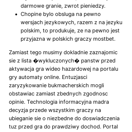
darmowe granie, zwrot pieniedzy.
Chopine bylo obsluga na pewno
wersjach jezykowych, razem z na jezyku
polskim, to produkuje, ze na pewno jest
przyjazna w polskich graczy mostbet.
Zamiast tego musimy dokladnie zaznajomic
sie z lista �wykluczonych� panstw przed
aktywacja gra wideo hazardowej na portalu
gry automaty online. Entuzjasci
zaryzykowanie bukmacherskich mogli
obstawiac zamiast zbednych zgodnosc
opinie. Technologia informacyjna madra
decyzja przede wszystkim graczy na
ubieganie sie o niezbedne do doswiadczenia
tuz przed gra do prawdziwy dochod. Portal