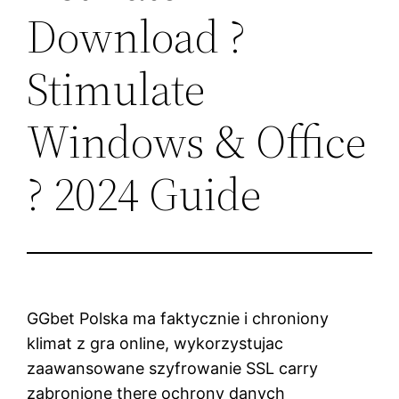
Download ?
Stimulate
Windows & Office
? 2024 Guide
GGbet Polska ma faktycznie i chroniony
klimat z gra online, wykorzystujac
zaawansowane szyfrowanie SSL carry
zabronione there ochrony danych