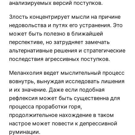
анализируемых версий поступков.
Злость концентрирует мысли на причине
недовольства и путях его устранения. Это
может быть полезно в ближайшей
перспективе, но затрудняет замечать
альтернативные решения и стратегические
последствия агрессивных поступков.
Меланхолия ведет мыслительный процесс
вовнутрь, вынуждая исследовать лишения
и их значение. Даже если подобная
рефлексия может быть существенна для
процесса проработки горя,
продолжительное нахождение в таком
настрое может повести к депрессивной
руминации.