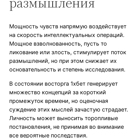
размышления
Мощность чувств напрямую воздействует
на скорость интеллектуальных операций.
Мощное взволнованность, пусть то
ликование или злость, стимулирует поток
размышлений, но при этом снижает их
основательность и степень исследования.
В состоянии восторга 1хбет генерирует
множество концепций за короткий
промежуток времени, но оценочная
суждение этих мыслей зачастую страдает.
Личность может выносить торопливые
постановления, не принимая во внимание
все вероятные последствия.