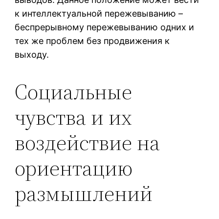
к интеллектуальной пережевыванию –
беспрерывному пережевыванию одних и
тех же проблем без продвижения к
выходу.
Социальные
чувства и их
воздействие на
ориентацию
размышлений