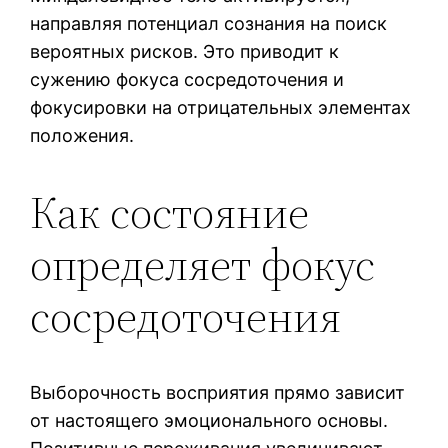
направляя потенциал сознания на поиск
вероятных рисков. Это приводит к
сужению фокуса сосредоточения и
фокусировки на отрицательных элементах
положения.
Как состояние
определяет фокус
сосредоточения
Выборочность восприятия прямо зависит
от настоящего эмоционального основы.