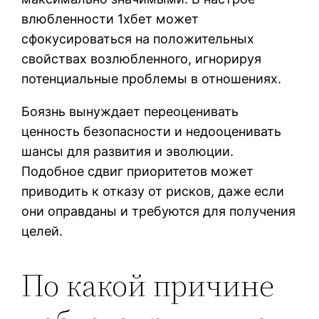
влюбленности 1хбет может
сфокусироваться на положительных
свойствах возлюбленного, игнорируя
потенциальные проблемы в отношениях.
Боязнь вынуждает переоценивать
ценность безопасности и недооценивать
шансы для развития и эволюции.
Подобное сдвиг приоритетов может
приводить к отказу от рисков, даже если
они оправданы и требуются для получения
целей.
По какой причине