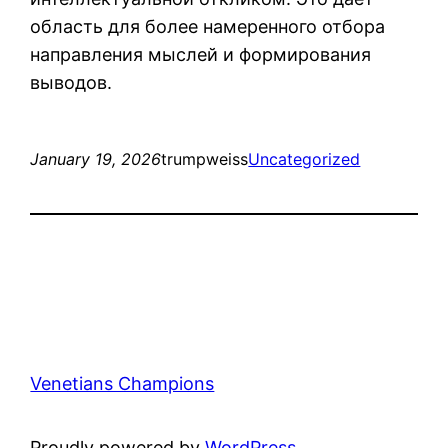
область для более намеренного отбора
направления мыслей и формирования
выводов.
January 19, 2026
trumpweiss
Uncategorized
Venetians Champions
Proudly powered by
WordPress