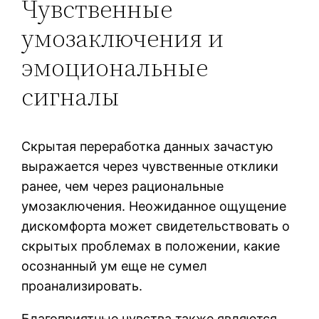
Чувственные
умозаключения и
эмоциональные
сигналы
Скрытая переработка данных зачастую
выражается через чувственные отклики
ранее, чем через рациональные
умозаключения. Неожиданное ощущение
дискомфорта может свидетельствовать о
скрытых проблемах в положении, какие
осознанный ум еще не сумел
проанализировать.
Благоприятные чувства также являются