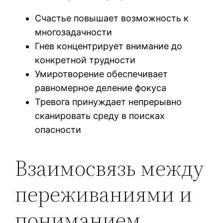
Счастье повышает возможность к
многозадачности
Гнев концентрирует внимание до
конкретной трудности
Умиротворение обеспечивает
равномерное деление фокуса
Тревога принуждает непрерывно
сканировать среду в поисках
опасности
Взаимосвязь между
переживаниями и
пониманием