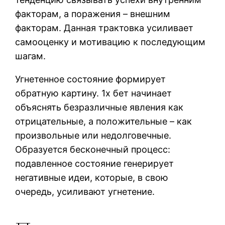
факторам, а поражения – внешним
факторам. Данная трактовка усиливает
самооценку и мотивацию к последующим
шагам.
Угнетенное состояние формирует
обратную картину. 1х бет начинает
объяснять безразличные явления как
отрицательные, а положительные – как
произвольные или недолговечные.
Образуется бесконечный процесс:
подавленное состояние генерирует
негативные идеи, которые, в свою
очередь, усиливают угнетение.