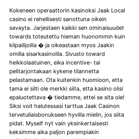
Kokeneen operaattorin kasinoksi Jaak Local
casino ei rehellisesti sanottuna oikein
savayta. Jarjestaen kaikki sen ominaisuudet
towards toteutettu hieman huonommin kuin
kilpailijoilla � ja oikeastaan myos Jaakin
omilla sisarkasinoilla. Sivusto toward
heikkolaatuinen, eika incentive- tai
pelitarjontakaan kykene tilannetta
pelastamaan. Ota kuitenkin huomioon, etta
tama ei silti ole merkki siita, etta kasino olisi
epaluotettava � tiedamme, ettei se sita ole!
Siksi voit halutessasi tarttua Jaak Casinon
tervetuliaisbonukseen hyvilla mielin, jos siita
pidat. Myself nyt vain yksinkertaisesti
keksimme aika paljon parempiakin