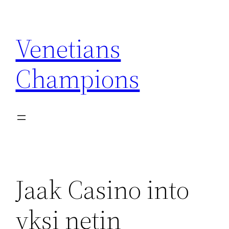
Skip
to
Venetians
content
Champions
Jaak Casino into
yksi netin