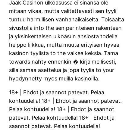
Jaak Casinon ulkoasussa ei sinansa ole
mitaan vikaa, mutta valitettavasti sen tyyli
tuntuu harmillisen vanhanaikaiselta. Toisaalta
sivustolla into the sen perinteisen rakenteen
ja yksinkertaisen ulkoasun ansiosta todella
helppo liikkua, mutta muuta erityisen hyvaa
kasinon tyylista to the vaikea keksia. Tama
towards nahty ennenkin � kirjaimellisesti,
silla samaa asettelua ja jopa tyylia to your
hyodynnetty myos muilla kasinoilla.
18+ | Ehdot ja saannot patevat. Pelaa
kohtuudella! 18+ | Ehdot ja saannot patevat.
Pelaa kohtuudella! 18+ | Ehdot ja saannot
patevat. Pelaa kohtuudella! 18+ | Ehdot ja
saannot patevat. Pelaa kohtuudella!