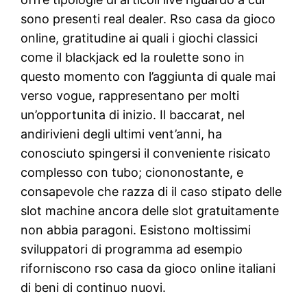
sono presenti real dealer. Rso casa da gioco
online, gratitudine ai quali i giochi classici
come il blackjack ed la roulette sono in
questo momento con l’aggiunta di quale mai
verso vogue, rappresentano per molti
un’opportunita di inizio. Il baccarat, nel
andirivieni degli ultimi vent’anni, ha
conosciuto spingersi il conveniente risicato
complesso con tubo; ciononostante, e
consapevole che razza di il caso stipato delle
slot machine ancora delle slot gratuitamente
non abbia paragoni. Esistono moltissimi
sviluppatori di programma ad esempio
riforniscono rso casa da gioco online italiani
di beni di continuo nuovi.