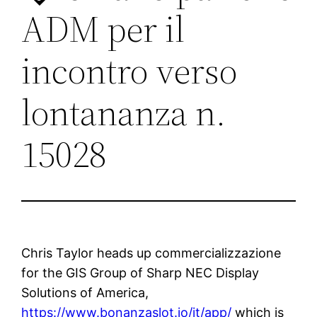
ADM per il
incontro verso
lontananza n.
15028
Chris Taylor heads up commercializzazione
for the GIS Group of Sharp NEC Display
Solutions of America,
https://www.bonanzaslot.io/it/app/
which is