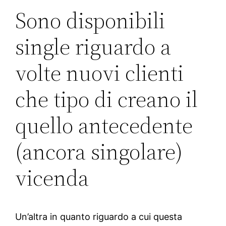
Sono disponibili
single riguardo a
volte nuovi clienti
che tipo di creano il
quello antecedente
(ancora singolare)
vicenda
Un’altra in quanto riguardo a cui questa