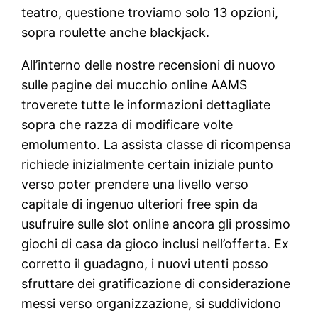
teatro, questione troviamo solo 13 opzioni,
sopra roulette anche blackjack.
All’interno delle nostre recensioni di nuovo
sulle pagine dei mucchio online AAMS
troverete tutte le informazioni dettagliate
sopra che razza di modificare volte
emolumento. La assista classe di ricompensa
richiede inizialmente certain iniziale punto
verso poter prendere una livello verso
capitale di ingenuo ulteriori free spin da
usufruire sulle slot online ancora gli prossimo
giochi di casa da gioco inclusi nell’offerta. Ex
corretto il guadagno, i nuovi utenti posso
sfruttare dei gratificazione di considerazione
messi verso organizzazione, si suddividono