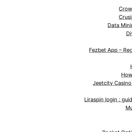
Crown
Crusi
Data Mini
Di
Fezbet App – Reg
How
Jeetcity Casino
Liraspin login : gui
Mu