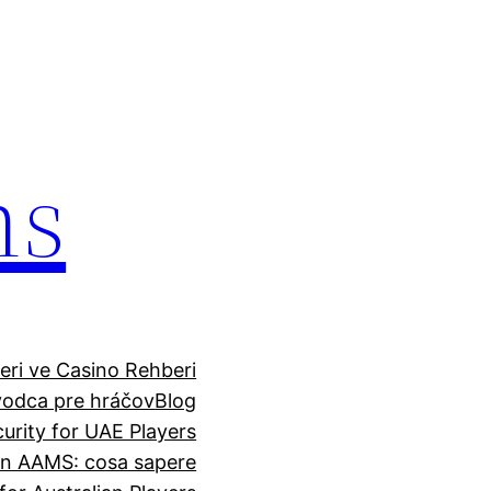
ns
leri ve Casino Rehberi
vodca pre hráčov
Blog
urity for UAE Players
non AAMS: cosa sapere