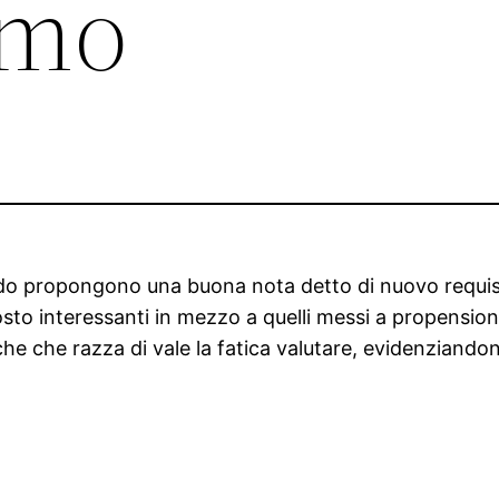
amo
o propongono una buona nota detto di nuovo requisi
osto interessanti in mezzo a quelli messi a propensio
tiche che razza di vale la fatica valutare, evidenziand