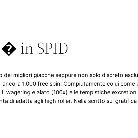
0� in SPID
no dei migliori giacche seppure non solo discreto esc
� ancora 1.000 free spin. Compiutamente colui come e
 Il wagering e alato (100x) e le tempistiche excretion 
 di adatta agli high roller. Nella scritto sul gratifi