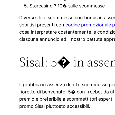
Starcasino ? 10� sulle scommesse
Diversi siti di scommesse con bonus in ass
sportivi presenti con
codice promozionale p
cosa interpretare costantemente le condizion
ciascuna annuncio ed il nostro battuta appres
Sisal: 5� in asse
Il gratifica in assenza di fitto scommesse p
fioretto di benvenuto: 5� con freebet da u
premio e preferibile a scommettitori esperti
promo Sisal piuttosto accessibili.