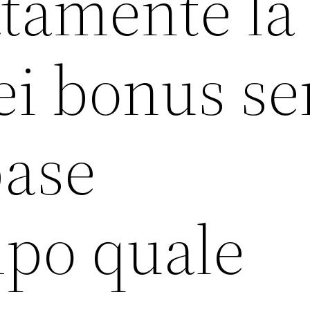
atamente la
ei bonus s
base
po quale