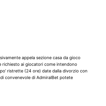
lusivamente appela sezione casa da gioco
 richiesto ai giocatori come intendono
po’ ristrette (24 ore) date dalla divorzio con
ca di convenevole di AdmiralBet potete