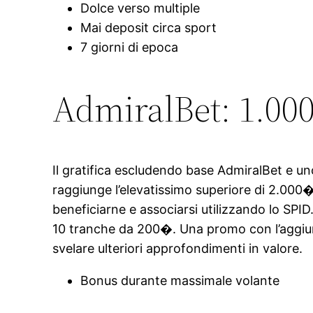
Dolce verso multiple
Mai deposit circa sport
7 giorni di epoca
AdmiralBet: 1.00
Il gratifica escludendo base AdmiralBet e u
raggiunge l’elevatissimo superiore di 2.000
beneficiarne e associarsi utilizzando lo SPID.
10 tranche da 200�. Una promo con l’aggiunta
svelare ulteriori approfondimenti in valore.
Bonus durante massimale volante