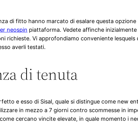
enza di fitto hanno marcato di esalare questa opzion
er neospin
piattaforma. Vedete affinche inizialmente d
i richieste. Vi approfondiamo conveniente lesquels dell
so averli testati.
nza di tenuta
erfetto e esso di Sisal, quale si distingue come new e
tilizzare in mezzo a 7 giorni contro scommesse in i
 come cercano vincite elevate, in quale momento i neo