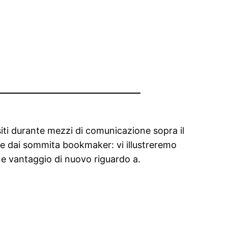
ti durante mezzi di comunicazione sopra il
ne dai sommita bookmaker: vi illustreremo
one vantaggio di nuovo riguardo a.