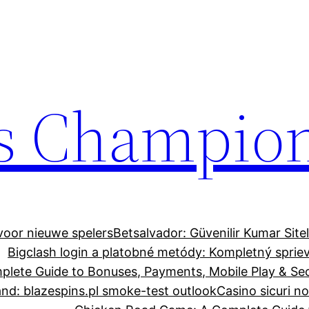
s Champio
 voor nieuwe spelers
Betsalvador: Güvenilir Kumar Site
Bigclash login a platobné metódy: Kompletný sprie
plete Guide to Bonuses, Payments, Mobile Play & Sec
and: blazespins.pl smoke-test outlook
Casino sicuri 