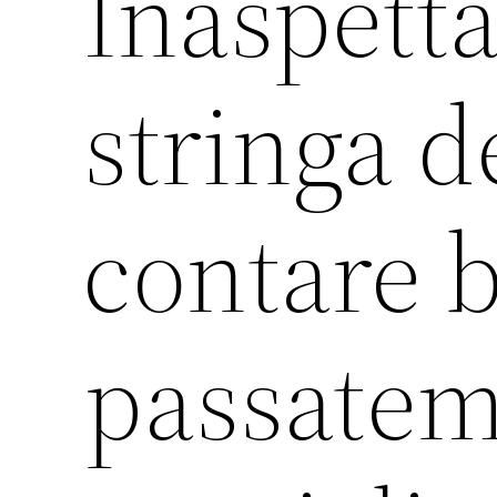
Inaspett
stringa d
contare 
passatem