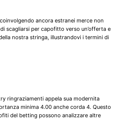
e coinvolgendo ancora estranei merce non
i scagliarsi per capofitto verso un’offerta e
a nostra stringa, illustrandovi i termini di
ntry ringraziamenti appela sua modernita
mportanza minima 4.00 anche corda 4. Questo
fiti del betting possono analizzare altre