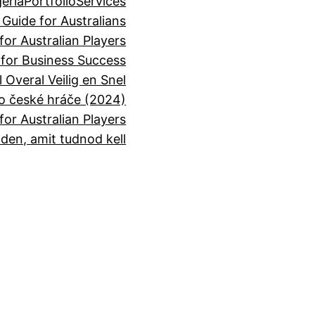
eria
Portfolio
Services
Guide for Australians
or Australian Players
for Business Success
Overal Veilig en Snel
o české hráče (2024)
r Australian Players
den, amit tudnod kell