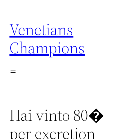
Skip
to
Venetians
content
Champions
Hai vinto 80�
per excretion