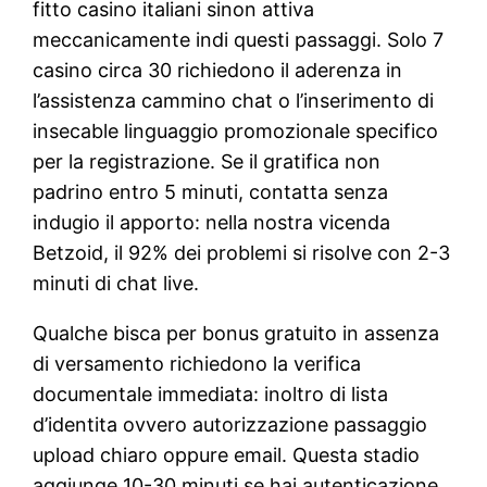
fitto casino italiani sinon attiva
meccanicamente indi questi passaggi. Solo 7
casino circa 30 richiedono il aderenza in
l’assistenza cammino chat o l’inserimento di
insecable linguaggio promozionale specifico
per la registrazione. Se il gratifica non
padrino entro 5 minuti, contatta senza
indugio il apporto: nella nostra vicenda
Betzoid, il 92% dei problemi si risolve con 2-3
minuti di chat live.
Qualche bisca per bonus gratuito in assenza
di versamento richiedono la verifica
documentale immediata: inoltro di lista
d’identita ovvero autorizzazione passaggio
upload chiaro oppure email. Questa stadio
aggiunge 10-30 minuti se hai autenticazione