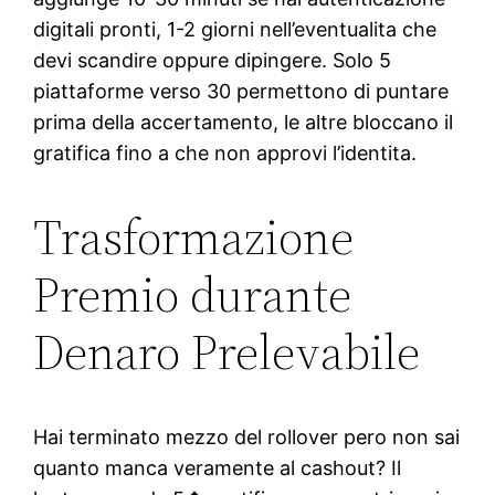
digitali pronti, 1-2 giorni nell’eventualita che
devi scandire oppure dipingere. Solo 5
piattaforme verso 30 permettono di puntare
prima della accertamento, le altre bloccano il
gratifica fino a che non approvi l’identita.
Trasformazione
Premio durante
Denaro Prelevabile
Hai terminato mezzo del rollover pero non sai
quanto manca veramente al cashout? Il