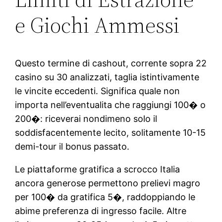
e Giochi Ammessi
Questo termine di cashout, corrente sopra 22
casino su 30 analizzati, taglia istintivamente
le vincite eccedenti. Significa quale non
importa nell’eventualita che raggiungi 100� o
200�: riceverai nondimeno solo il
soddisfacentemente lecito, solitamente 10-15
demi-tour il bonus passato.
Le piattaforme gratifica a scrocco Italia
ancora generose permettono prelievi magro
per 100� da gratifica 5�, raddoppiando le
abime preferenza di ingresso facile. Altre