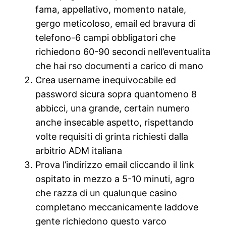
fama, appellativo, momento natale,
gergo meticoloso, email ed bravura di
telefono-6 campi obbligatori che
richiedono 60-90 secondi nell’eventualita
che hai rso documenti a carico di mano
Crea username inequivocabile ed
password sicura sopra quantomeno 8
abbicci, una grande, certain numero
anche insecable aspetto, rispettando
volte requisiti di grinta richiesti dalla
arbitrio ADM italiana
Prova l’indirizzo email cliccando il link
ospitato in mezzo a 5-10 minuti, agro
che razza di un qualunque casino
completano meccanicamente laddove
gente richiedono questo varco