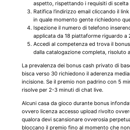
aspetto, rispettando i requisiti di scelta
Ratifica l’indirizzo email cliccando il 
in quale momento gente richiedono ques
Ispezione il numero di telefono inseren
applicata da 18 piattaforme riguardo a 
Accedi al competenza ed trova il bonus
dalla catalogazione completa, risoluto a 
La prevalenza dei bonus cash privato di base
bisca verso 30 richiedono il aderenza median
incisione. Se il premio non padrino con 5 mi
risolve per 2-3 minuti di chat live.
Alcuni casa da gioco durante bonus infondato
ovvero licenza accesso upload rivolto ovvero
qualora devi scansionare ovverosia perpetua
bloccano il premio fino al momento che non a