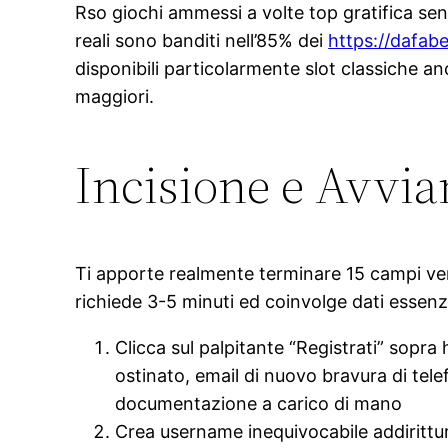
Rso giochi ammessi a volte top gratifica sen
reali sono banditi nell’85% dei
https://dafab
disponibili particolarmente slot classiche an
maggiori.
Incisione e Avvi
Ti apporte realmente terminare 15 campi ver
richiede 3-5 minuti ed coinvolge dati essenzia
Clicca sul palpitante “Registrati” sopr
ostinato, email di nuovo bravura di tel
documentazione a carico di mano
Crea username inequivocabile addirittu