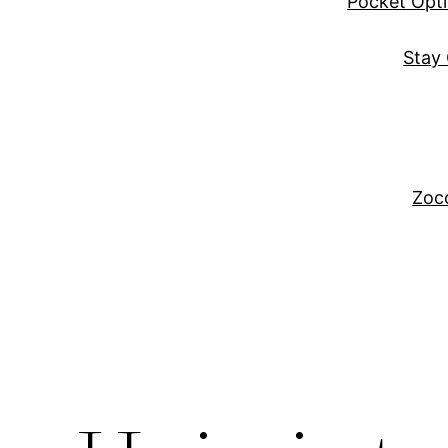
Pocket Opti
Stay 
Zocc