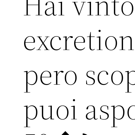
Hai vint
excretio
pero scop
puoi asp