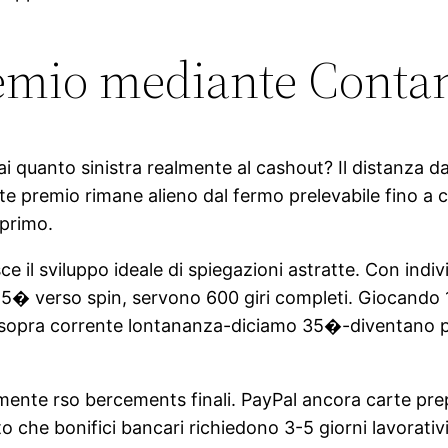
io mediante Contant
sai quanto sinistra realmente al cashout? Il distanza 
orte premio rimane alieno dal fermo prelevabile fino a c
primo.
il sviluppo ideale di spiegazioni astratte. Con indivi
5� verso spin, servono 600 giri completi. Giocando 10
te sopra corrente lontananza-diciamo 35�-diventano p
almente rso bercements finali. PayPal ancora carte p
he bonifici bancari richiedono 3-5 giorni lavorativi.