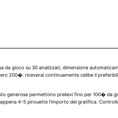
a da gioco su 30 analizzati, dimensione automaticame
o 200�: riceverai continuamente celibe il preferibile
tosto generose permettono prelievi fino per 100� da g
 appena 4-5 pirouette l’importo del gratifica. Control