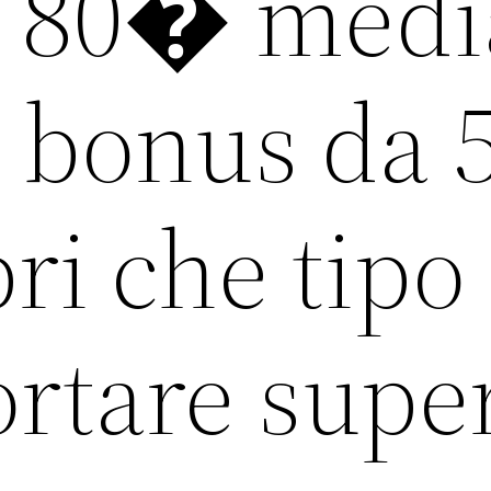
o 80� medi
n bonus da
ri che tipo
ortare supe