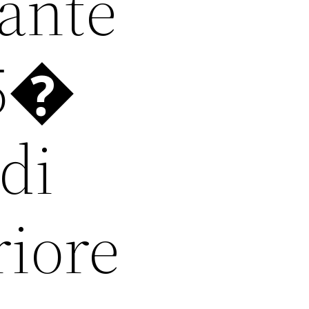
ante
 5�
 di
riore