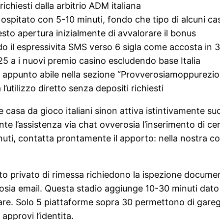
 richiesti dalla arbitrio ADM italiana
link ospitato con 5-10 minuti, fondo che tipo di alcun
to apertura inizialmente di avvalorare il bonus
do il espressivita SMS verso 6 sigla come accosta in
25 a i nuovi premio casino escludendo base Italia
 appunto abile nella sezione “Provverosiamoppurezio
l’utilizzo diretto senza depositi richiesti
 casa da gioco italiani sinon attiva istintivamente s
te l’assistenza via chat ovverosia l’inserimento di c
nuti, contatta prontamente il apporto: nella nostra c
 privato di rimessa richiedono la ispezione documenta
sia email. Questa stadio aggiunge 10-30 minuti dato c
re. Solo 5 piattaforme sopra 30 permettono di garegg
pprovi l’identita.