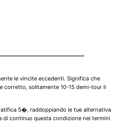
nte le vincite eccedenti. Significa che
 corretto, solitamente 10-15 demi-tour il
ratifica 5�, raddoppiando le tue alternativa
la di continuo questa condizione nei termini