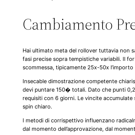
Cambiamento Prem
Hai ultimato meta del rollover tuttavia non 
fasi precise sopra tempistiche variabili. Il f
scommessa, tipicamente 25x-50x l’importo 
Insecable dimostrazione competente chiarisce 
devi puntare 150� totali. Dato che punti 0,2
requisiti con 6 giorni. Le vincite accumula
spin chiaro.
I metodi di corrispettivo influenzano radic
dal momento dell’approvazione, dal momento c