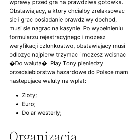
wprawy przed gra na prawdziwa gotowka.
Obstawiajacy, a ktory chcialby zrelaksowac
sie i grac posiadanie prawdziwy dochod,
musi sie nagrac na kasynie. Po wypelnieniu
formularzu rejestracyjnego i mozesz
weryfikacji czlonkostwo, obstawiajacy musi
odlozyc najpierw trzymac i mozesz wcisnac
�Do waluta�. Play Tony pieniedzy
przedsiebiorstwa hazardowe do Polsce mam
nastepujace waluty na wplat:
Zloty;
Euro;
Dolar westerly;
Organizacja