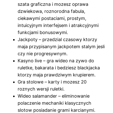
szata graficzna i mozesz oprawa
dzwiekowa, roznorodna fabula,
ciekawymi postaciami, prostym,
intuicyjnym interfejsem i atrakcyjnymi
funkcjami bonusowymi.
Jackpoty – przedzial czasowy ktorzy
maja przypisanym jackpotem stalym jesli
czy nie progresywnym.
Kasyno live – gra wideo na zywo do
ruletke, bakarata i bedziesz blackjacka
ktorzy maja prawdziwym krupierem.
Gra stolowe – karty i mozesz 20
roznych wersji ruletki.
Wideo salamander – eliminowanie
polaczenie mechaniki klasycznych
slotow posiadanie grami karcianymi.