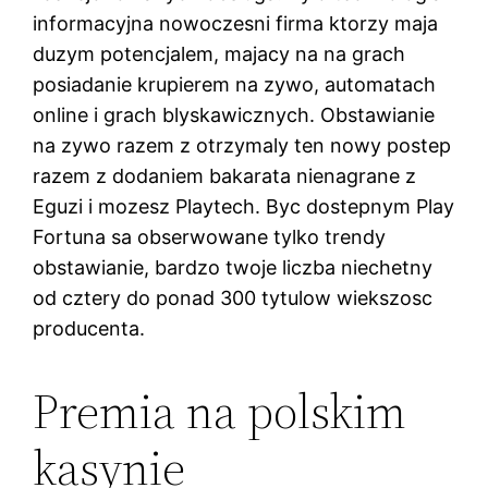
informacyjna nowoczesni firma ktorzy maja
duzym potencjalem, majacy na na grach
posiadanie krupierem na zywo, automatach
online i grach blyskawicznych. Obstawianie
na zywo razem z otrzymaly ten nowy postep
razem z dodaniem bakarata nienagrane z
Eguzi i mozesz Playtech. Byc dostepnym Play
Fortuna sa obserwowane tylko trendy
obstawianie, bardzo twoje liczba niechetny
od cztery do ponad 300 tytulow wiekszosc
producenta.
Premia na polskim
kasynie