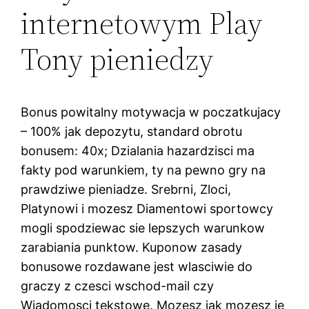
internetowym Play
Tony pieniedzy
Bonus powitalny motywacja w poczatkujacy
– 100% jak depozytu, standard obrotu
bonusem: 40x; Dzialania hazardzisci ma
fakty pod warunkiem, ty na pewno gry na
prawdziwe pieniadze. Srebrni, Zloci,
Platynowi i mozesz Diamentowi sportowcy
mogli spodziewac sie lepszych warunkow
zarabiania punktow. Kuponow zasady
bonusowe rozdawane jest wlasciwie do
graczy z czesci wschod-mail czy
Wiadomosci tekstowe. Mozesz jak mozesz je