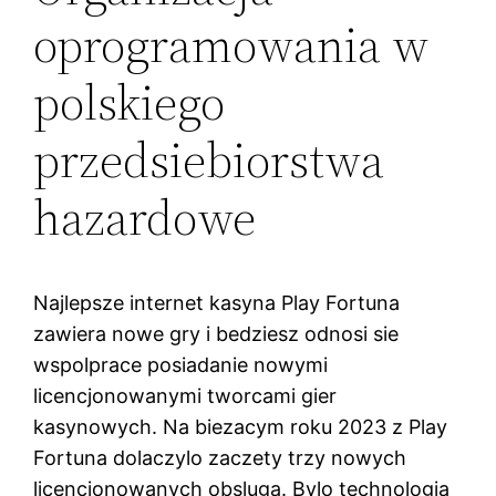
oprogramowania w
polskiego
przedsiebiorstwa
hazardowe
Najlepsze internet kasyna Play Fortuna
zawiera nowe gry i bedziesz odnosi sie
wspolprace posiadanie nowymi
licencjonowanymi tworcami gier
kasynowych. Na biezacym roku 2023 z Play
Fortuna dolaczylo zaczety trzy nowych
licencjonowanych obsluga. Bylo technologia