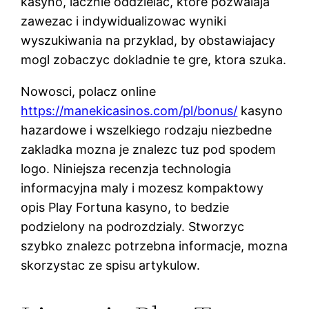
kasyno, lacznie oddzielac, ktore pozwalaja
zawezac i indywidualizowac wyniki
wyszukiwania na przyklad, by obstawiajacy
mogl zobaczyc dokladnie te gre, ktora szuka.
Nowosci, polacz online
https://manekicasinos.com/pl/bonus/
kasyno
hazardowe i wszelkiego rodzaju niezbedne
zakladka mozna je znalezc tuz pod spodem
logo. Niniejsza recenzja technologia
informacyjna maly i mozesz kompaktowy
opis Play Fortuna kasyno, to bedzie
podzielony na podrozdzialy. Stworzyc
szybko znalezc potrzebna informacje, mozna
skorzystac ze spisu artykulow.