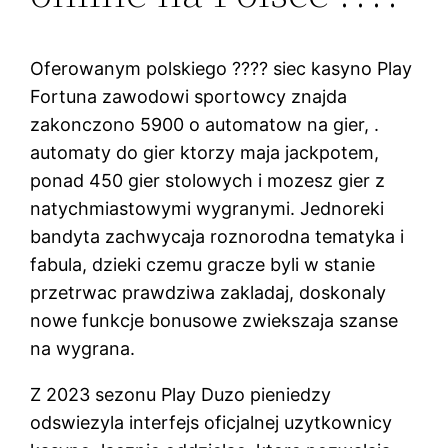
Oferowanym polskiego ???? siec kasyno Play
Fortuna zawodowi sportowcy znajda
zakonczono 5900 o automatow na gier, .
automaty do gier ktorzy maja jackpotem,
ponad 450 gier stolowych i mozesz gier z
natychmiastowymi wygranymi. Jednoreki
bandyta zachwycaja roznorodna tematyka i
fabula, dzieki czemu gracze byli w stanie
przetrwac prawdziwa zakladaj, doskonaly
nowe funkcje bonusowe zwiekszaja szanse
na wygrana.
Z 2023 sezonu Play Duzo pieniedzy
odswiezyla interfejs oficjalnej uzytkownicy