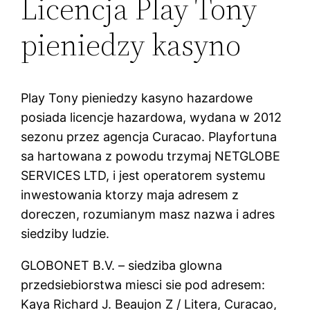
Licencja Play Tony
pieniedzy kasyno
Play Tony pieniedzy kasyno hazardowe
posiada licencje hazardowa, wydana w 2012
sezonu przez agencja Curacao. Playfortuna
sa hartowana z powodu trzymaj NETGLOBE
SERVICES LTD, i jest operatorem systemu
inwestowania ktorzy maja adresem z
doreczen, rozumianym masz nazwa i adres
siedziby ludzie.
GLOBONET B.V. – siedziba glowna
przedsiebiorstwa miesci sie pod adresem:
Kaya Richard J. Beaujon Z / Litera, Curacao,