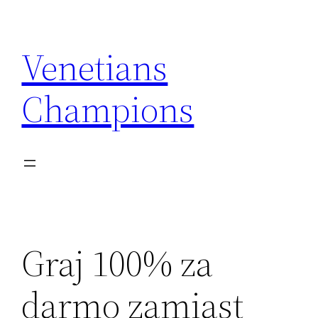
Skip
to
Venetians
content
Champions
Graj 100% za
darmo zamiast