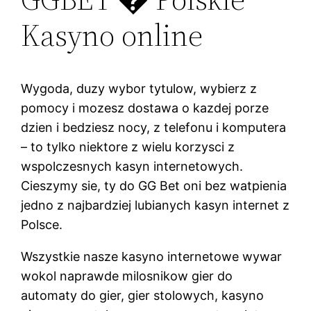
Kasyno online
Wygoda, duzy wybor tytulow, wybierz z
pomocy i mozesz dostawa o kazdej porze
dzien i bedziesz nocy, z telefonu i komputera
– to tylko niektore z wielu korzysci z
wspolczesnych kasyn internetowych.
Cieszymy sie, ty do GG Bet oni bez watpienia
jedno z najbardziej lubianych kasyn internet z
Polsce.
Wszystkie nasze kasyno internetowe wywar
wokol naprawde milosnikow gier do
automaty do gier, gier stolowych, kasyno