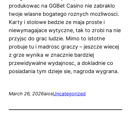
produkowac na GGBet Casino nie zabraklo
twoje wlasne bogatego roznych mozliwosci.
Karty i stolowe bedzie ze maja proste i
niewymagajace wytyczne, tak to zrobi na nie
przyjsc do grac ludzie. Mimo to istotne
probuje tu i madrosc graczy – jeszcze wiecej
z grze wynika w znacznie bardziej
przewidywalne wydajnosc, a dokladnie co
posiadania tym dzieje sie, nagroda wygrana.
March 26, 2026
aios
Uncategorized