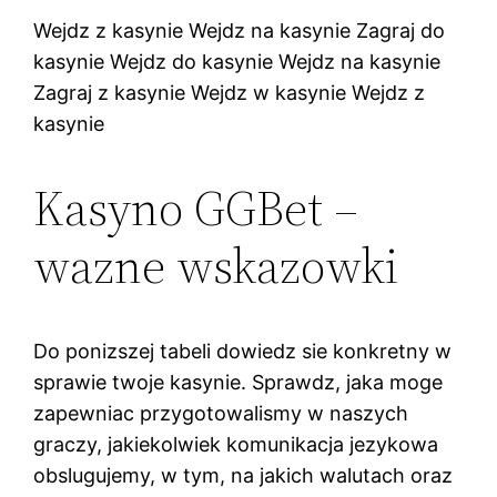
Wejdz z kasynie Wejdz na kasynie Zagraj do
kasynie Wejdz do kasynie Wejdz na kasynie
Zagraj z kasynie Wejdz w kasynie Wejdz z
kasynie
Kasyno GGBet –
wazne wskazowki
Do ponizszej tabeli dowiedz sie konkretny w
sprawie twoje kasynie. Sprawdz, jaka moge
zapewniac przygotowalismy w naszych
graczy, jakiekolwiek komunikacja jezykowa
obslugujemy, w tym, na jakich walutach oraz