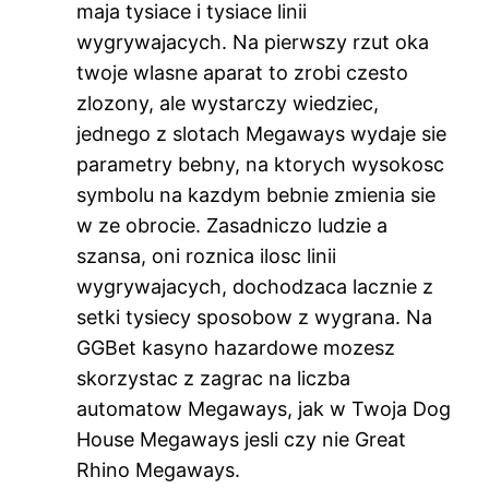
maja tysiace i tysiace linii
wygrywajacych. Na pierwszy rzut oka
twoje wlasne aparat to zrobi czesto
zlozony, ale wystarczy wiedziec,
jednego z slotach Megaways wydaje sie
parametry bebny, na ktorych wysokosc
symbolu na kazdym bebnie zmienia sie
w ze obrocie. Zasadniczo ludzie a
szansa, oni roznica ilosc linii
wygrywajacych, dochodzaca lacznie z
setki tysiecy sposobow z wygrana. Na
GGBet kasyno hazardowe mozesz
skorzystac z zagrac na liczba
automatow Megaways, jak w Twoja Dog
House Megaways jesli czy nie Great
Rhino Megaways.