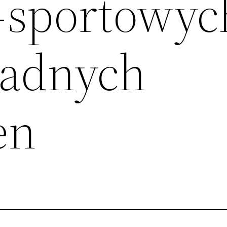
l-sportowy
zadnych
en