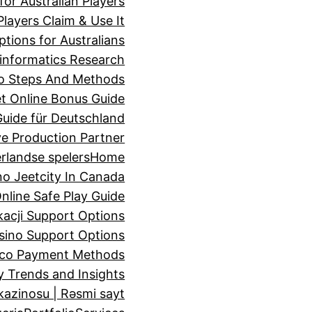
or Australian Players
ayers Claim & Use It
ions for Australians
oinformatics Research
no Steps And Methods
t Online Bonus Guide
Guide für Deutschland
ve Production Partner
rlandse spelers
Home
no Jeetcity In Canada
nline Safe Play Guide
kacji Support Options
sino Support Options
anco Payment Methods
y Trends and Insights
kazinosu | Rəsmi sayt