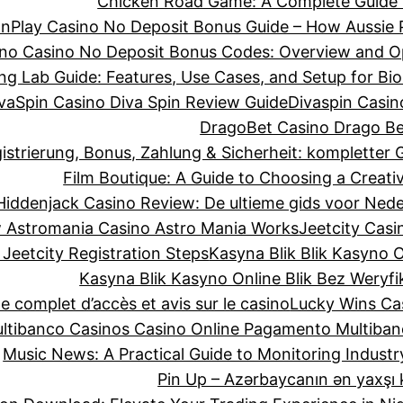
Chicken Road Game: A Complete Guide f
Play Casino No Deposit Bonus Guide – How Aussie Pl
no Casino No Deposit Bonus Codes: Overview and Opt
ng Lab Guide: Features, Use Cases, and Setup for Bi
vaSpin Casino Diva Spin Review Guide
Divaspin Casi
DragoBet Casino Drago Be
istrierung, Bonus, Zahlung & Sicherheit: kompletter 
Film Boutique: A Guide to Choosing a Creati
Hiddenjack Casino Review: De ultieme gids voor Nede
 Astromania Casino Astro Mania Works
Jeetcity Casi
 Jeetcity Registration Steps
Kasyna Blik Blik Kasyno O
Kasyna Blik Kasyno Online Blik Bez Weryfi
de complet d’accès et avis sur le casino
Lucky Wins Ca
ltibanco Casinos Casino Online Pagamento Multib
Music News: A Practical Guide to Monitoring Industr
Pin Up – Azərbaycanın ən yaxşı 