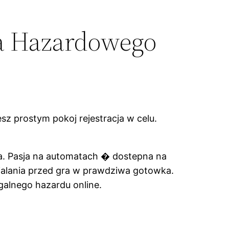
ra Hazardowego
z prostym pokoj rejestracja w celu.
a. Pasja na automatach � dostepna na
ialania przed gra w prawdziwa gotowka.
galnego hazardu online.