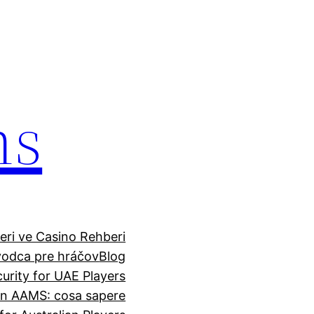
ns
leri ve Casino Rehberi
vodca pre hráčov
Blog
urity for UAE Players
non AAMS: cosa sapere