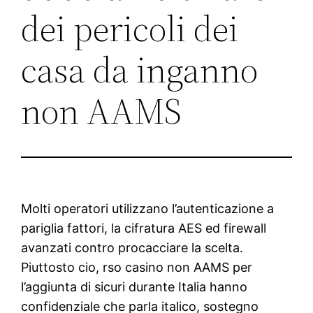
dei pericoli dei
casa da inganno
non AAMS
Molti operatori utilizzano l’autenticazione a
pariglia fattori, la cifratura AES ed firewall
avanzati contro procacciare la scelta.
Piuttosto cio, rso casino non AAMS per
l’aggiunta di sicuri durante Italia hanno
confidenziale che parla italico, sostegno