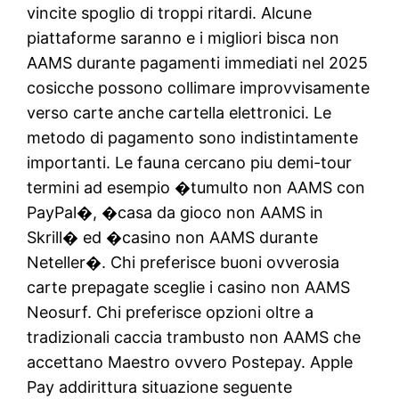
vincite spoglio di troppi ritardi. Alcune
piattaforme saranno e i migliori bisca non
AAMS durante pagamenti immediati nel 2025
cosicche possono collimare improvvisamente
verso carte anche cartella elettronici. Le
metodo di pagamento sono indistintamente
importanti. Le fauna cercano piu demi-tour
termini ad esempio �tumulto non AAMS con
PayPal�, �casa da gioco non AAMS in
Skrill� ed �casino non AAMS durante
Neteller�. Chi preferisce buoni ovverosia
carte prepagate sceglie i casino non AAMS
Neosurf. Chi preferisce opzioni oltre a
tradizionali caccia trambusto non AAMS che
accettano Maestro ovvero Postepay. Apple
Pay addirittura situazione seguente