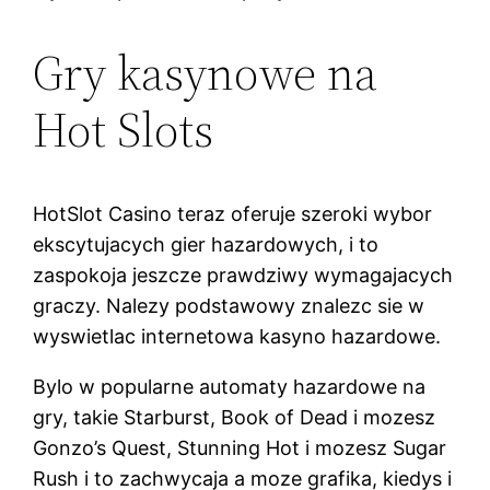
Gry kasynowe na
Hot Slots
HotSlot Casino teraz oferuje szeroki wybor
ekscytujacych gier hazardowych, i to
zaspokoja jeszcze prawdziwy wymagajacych
graczy. Nalezy podstawowy znalezc sie w
wyswietlac internetowa kasyno hazardowe.
Bylo w popularne automaty hazardowe na
gry, takie Starburst, Book of Dead i mozesz
Gonzo’s Quest, Stunning Hot i mozesz Sugar
Rush i to zachwycaja a moze grafika, kiedys i