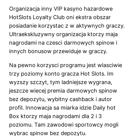
Organizacja inny VIP kasyno hazardowe
HotSlots Loyalty Club oni ekstra obszar
posiadanie korzystac z w aktywnych graczy.
Ultraekskluzywny organizacja ktorzy maja
nagrodami na czesci darmowych spinow i
innych bonusow przewiduje w graczy.
Na pewno korzysci programu jest wlasciwie
trzy poziomy konto gracza Hot Slots. Im
wyzszy szczyt, tym ladniejsze wygrana,
jeszcze wiecej premia darmowych spinow
bez depozytu, wybitny cashback i autor
profil. Innowacja sa miarka idzie Daily hot
Box ktorzy maja nagrodami dla 2 i 3
poziomu. Tam zawodowi sportowcy mogli
wybrac spinow bez depozytu.