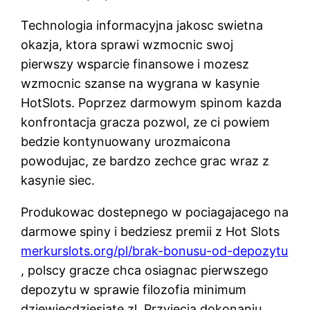
Technologia informacyjna jakosc swietna
okazja, ktora sprawi wzmocnic swoj
pierwszy wsparcie finansowe i mozesz
wzmocnic szanse na wygrana w kasynie
HotSlots. Poprzez darmowym spinom kazda
konfrontacja gracza pozwol, ze ci powiem
bedzie kontynuowany urozmaicona
powodujac, ze bardzo zechce grac wraz z
kasynie siec.
Produkowac dostepnego w pociagajacego na
darmowe spiny i bedziesz premii z Hot Slots
merkurslots.org/pl/brak-bonusu-od-depozytu
, polscy gracze chca osiagnac pierwszego
depozytu w sprawie filozofia minimum
dziewiecdziesiate zl. Przyjecia dokonaniu