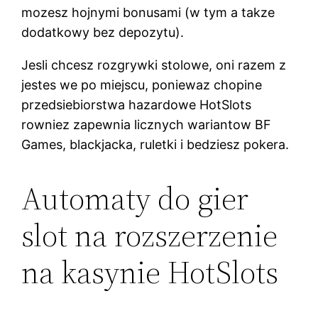
mozesz hojnymi bonusami (w tym a takze
dodatkowy bez depozytu).
Jesli chcesz rozgrywki stolowe, oni razem z
jestes we po miejscu, poniewaz chopine
przedsiebiorstwa hazardowe HotSlots
rowniez zapewnia licznych wariantow BF
Games, blackjacka, ruletki i bedziesz pokera.
Automaty do gier
slot na rozszerzenie
na kasynie HotSlots