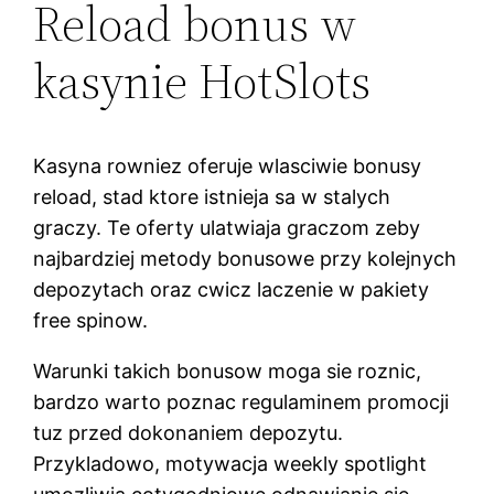
Reload bonus w
kasynie HotSlots
Kasyna rowniez oferuje wlasciwie bonusy
reload, stad ktore istnieja sa w stalych
graczy. Te oferty ulatwiaja graczom zeby
najbardziej metody bonusowe przy kolejnych
depozytach oraz cwicz laczenie w pakiety
free spinow.
Warunki takich bonusow moga sie roznic,
bardzo warto poznac regulaminem promocji
tuz przed dokonaniem depozytu.
Przykladowo, motywacja weekly spotlight