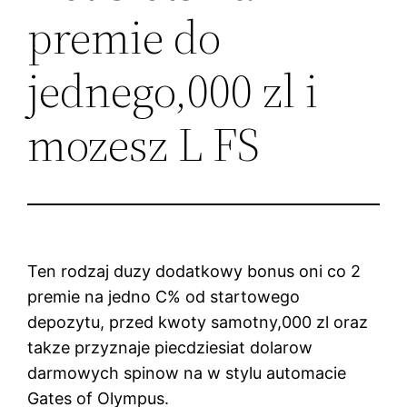
premie do
jednego,000 zl i
mozesz L FS
Ten rodzaj duzy dodatkowy bonus oni co 2
premie na jedno C% od startowego
depozytu, przed kwoty samotny,000 zl oraz
takze przyznaje piecdziesiat dolarow
darmowych spinow na w stylu automacie
Gates of Olympus.