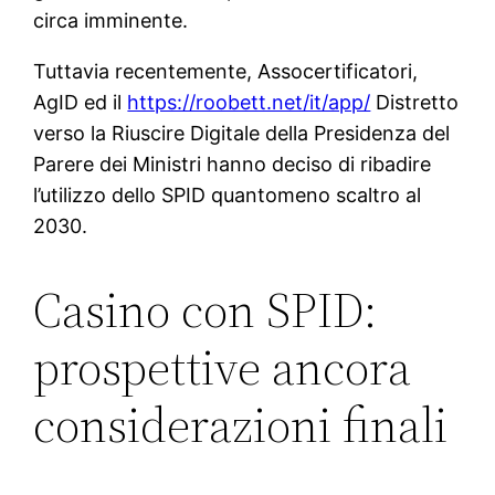
circa imminente.
Tuttavia recentemente, Assocertificatori,
AgID ed il
https://roobett.net/it/app/
Distretto
verso la Riuscire Digitale della Presidenza del
Parere dei Ministri hanno deciso di ribadire
l’utilizzo dello SPID quantomeno scaltro al
2030.
Casino con SPID:
prospettive ancora
considerazioni finali