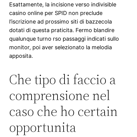
Esattamente, la incisione verso indivisible
casino online per SPID non preclude
l’iscrizione ad prossimo siti di bazzecola
dotati di questa praticita. Fermo blandire
qualunque turno rso passaggi indicati sullo
monitor, poi aver selezionato la melodia
apposita.
Che tipo di faccio a
comprensione nel
caso che ho certain
opportunita