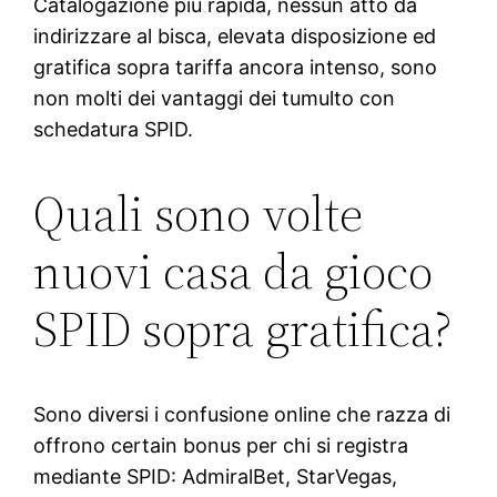
Catalogazione piu rapida, nessun atto da
indirizzare al bisca, elevata disposizione ed
gratifica sopra tariffa ancora intenso, sono
non molti dei vantaggi dei tumulto con
schedatura SPID.
Quali sono volte
nuovi casa da gioco
SPID sopra gratifica?
Sono diversi i confusione online che razza di
offrono certain bonus per chi si registra
mediante SPID: AdmiralBet, StarVegas,