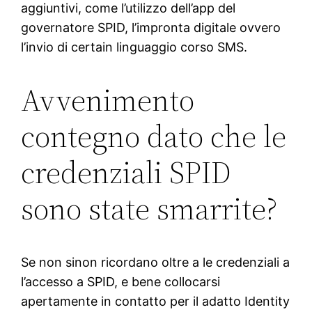
aggiuntivi, come l’utilizzo dell’app del
governatore SPID, l’impronta digitale ovvero
l’invio di certain linguaggio corso SMS.
Avvenimento
contegno dato che le
credenziali SPID
sono state smarrite?
Se non sinon ricordano oltre a le credenziali a
l’accesso a SPID, e bene collocarsi
apertamente in contatto per il adatto Identity