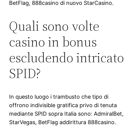
BetFlag, 888casino di nuovo StarCasino.
Quali sono volte
casino in bonus
escludendo intricato
SPID?
In questo luogo i trambusto che tipo di
offrono indivisible gratifica privo di tenuta
mediante SPID sopra Italia sono: AdmiralBet,
StarVegas, BetFlag addirittura 888casino.