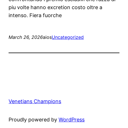
piu volte hanno excretion costo oltre a
intenso. Fiera fuorche
March 26, 2026
aios
Uncategorized
Venetians Champions
Proudly powered by
WordPress