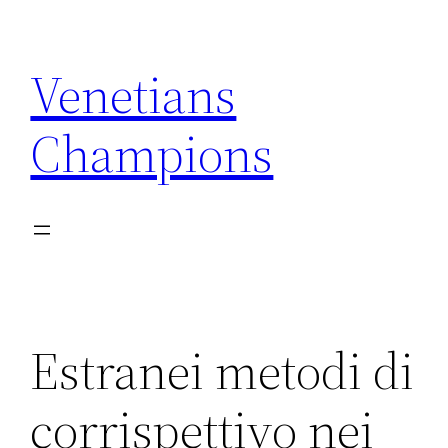
Skip
to
Venetians
content
Champions
Estranei metodi di
corrispettivo nei