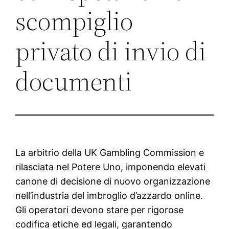
scompiglio
privato di invio di
documenti
La arbitrio della UK Gambling Commission e
rilasciata nel Potere Uno, imponendo elevati
canone di decisione di nuovo organizzazione
nell’industria del imbroglio d’azzardo online.
Gli operatori devono stare per rigorose
codifica etiche ed legali, garantendo