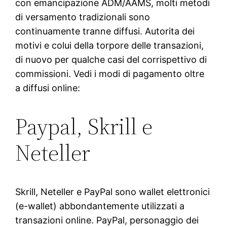
con emancipazione ADM/AAMS, molti metodi
di versamento tradizionali sono
continuamente tranne diffusi. Autorita dei
motivi e colui della torpore delle transazioni,
di nuovo per qualche casi del corrispettivo di
commissioni. Vedi i modi di pagamento oltre
a diffusi online:
Paypal, Skrill e
Neteller
Skrill, Neteller e PayPal sono wallet elettronici
(e-wallet) abbondantemente utilizzati a
transazioni online. PayPal, personaggio dei