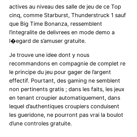
actives au niveau des salle de jeu de ce Top
cinq, comme Starburst, Thunderstruck 1 sauf
que Big Time Bonanza, ressemblent
l’integralite de delivrees en mode demo a
l�egard de s’amuser gratuite.
Je trouve une idee dont y nous
recommandons en compagnie de complet re
le principe du jeu pour gager de l’argent
effectif. Pourtant, des gaming ne semblent
non pertinents gratis ; dans les faits, les jeux
en tenant croupier automatiquement, dans
lequel d’authentiques croupiers conduisent
les gueridone, ne pourront pas vrai la boulot
d’une controles gratuite.