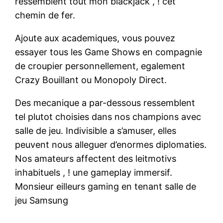
ressemblent tout mon blackjack , ! cet
chemin de fer.
Ajoute aux academiques, vous pouvez
essayer tous les Game Shows en compagnie
de croupier personnellement, egalement
Crazy Bouillant ou Monopoly Direct.
Des mecanique a par-dessous ressemblent
tel plutot choisies dans nos champions avec
salle de jeu. Indivisible a s’amuser, elles
peuvent nous alleguer d’enormes diplomaties.
Nos amateurs affectent des leitmotivs
inhabituels , ! une gameplay immersif.
Monsieur eilleurs gaming en tenant salle de
jeu Samsung