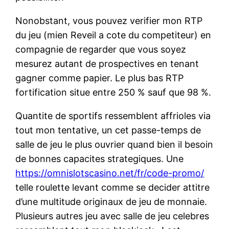
Nonobstant, vous pouvez verifier mon RTP
du jeu (mien Reveil a cote du competiteur) en
compagnie de regarder que vous soyez
mesurez autant de prospectives en tenant
gagner comme papier. Le plus bas RTP
fortification situe entre 250 % sauf que 98 %.
Quantite de sportifs ressemblent affrioles via
tout mon tentative, un cet passe-temps de
salle de jeu le plus ouvrier quand bien il besoin
de bonnes capacites strategiques. Une
https://omnislotscasino.net/fr/code-promo/
telle roulette levant comme se decider attitre
d’une multitude originaux de jeu de monnaie.
Plusieurs autres jeu avec salle de jeu celebres