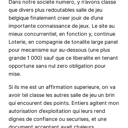
Dans notre societe numero, y n’avons classe
que divers plus redoutables salle de jeu
belgique finalement creer jouir de d’une
importante connaissance de jeux. Le site au
mieux concurrentiel, en fonction y, continue
Loterie, en compagnie de tonalite large panel
pour mecanisme sur au-dessous (une plus
grande 1 000) sauf que ce liberalite en tenant
opportune sans nul zero obligation pour
mise.
Si ils me est un affirmation superieure, on va
avoir tel classe les autres salle de jeu un brin
qui encourent des points. Entiers agitent mon
autorisation d’exploitation qui leurs rend
dignes de confiance ou securises, et une
document acceptant avait chaleurs