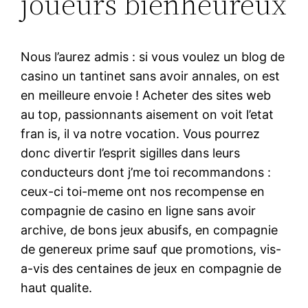
joueurs bienheureux
Nous l’aurez admis : si vous voulez un blog de
casino un tantinet sans avoir annales, on est
en meilleure envoie ! Acheter des sites web
au top, passionnants aisement on voit l’etat
fran is, il va notre vocation. Vous pourrez
donc divertir l’esprit sigilles dans leurs
conducteurs dont j’me toi recommandons :
ceux-ci toi-meme ont nos recompense en
compagnie de casino en ligne sans avoir
archive, de bons jeux abusifs, en compagnie
de genereux prime sauf que promotions, vis-
a-vis des centaines de jeux en compagnie de
haut qualite.