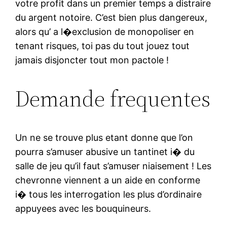
votre profit dans un premier temps a distraire
du argent notoire. C’est bien plus dangereux,
alors qu’ a l�exclusion de monopoliser en
tenant risques, toi pas du tout jouez tout
jamais disjoncter tout mon pactole !
Demande frequentes
Un ne se trouve plus etant donne que l’on
pourra s’amuser abusive un tantinet i� du
salle de jeu qu’il faut s’amuser niaisement ! Les
chevronne viennent a un aide en conforme
i� tous les interrogation les plus d’ordinaire
appuyees avec les bouquineurs.