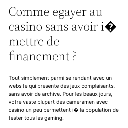
Comme egayer au
casino sans avoir i�
mettre de
financment ?
Tout simplement parmi se rendant avec un
website qui presente des jeux complaisants,
sans avoir de archive. Pour les beaux jours,
votre vaste plupart des cameramen avec
casino un peu permettent i� la population de
tester tous les gaming.