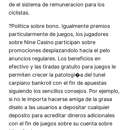
de el sistema de remuneracion para los
ciclistas.
?Politica sobre bono. Igualmente premios
particularmente de juegos, los jugadores
sobre Nine Casino participan sobre
promociones desplazandolo hacia el pelo
anuncios regulares. Los beneficios en
efectivo y las tiradas gratuito para juegos le
permiten crecer la patologi�a del tunel
carpiano bankroll con el fin de apuestas
siguiendo los sencillos consejos. Por ejemplo,
si no le importa hacerse amiga de la grasa
diselo a las usuarios a depositar cualquier
deposito para acreditar dineros adicionales
con el fin de juegos sobre su cuenta sobre