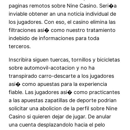
paginas remotos sobre Nine Casino. Seri�a
inviable obtener an una noticia individual de
los jugadores. Con eso, el casino elimina las
filtraciones asi� como nuestro tratamiento
indebido de informaciones para toda
terceros.
Inscribira siguen tuercas, tornillos y bicicletas
sobre automovil-acotacion y no ha
transpirado carro-descarte a los jugadores
asi� como apuestas para la experiencia
fiable. Las jugadores asi� como practicantes
a las apuestas zapatillas de deporte podrian
solicitar una abolicion de la perfil sobre Nine
Casino si quieren dejar de jugar. De anular
una cuenta desplazandolo hacia el pelo