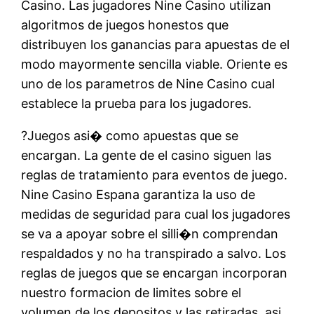
Casino. Las jugadores Nine Casino utilizan
algoritmos de juegos honestos que
distribuyen los ganancias para apuestas de el
modo mayormente sencilla viable. Oriente es
uno de los parametros de Nine Casino cual
establece la prueba para los jugadores.
?Juegos asi� como apuestas que se
encargan. La gente de el casino siguen las
reglas de tratamiento para eventos de juego.
Nine Casino Espana garantiza la uso de
medidas de seguridad para cual los jugadores
se va a apoyar sobre el silli�n comprendan
respaldados y no ha transpirado a salvo. Los
reglas de juegos que se encargan incorporan
nuestro formacion de limites sobre el
volumen de los depositos y las retiradas, asi