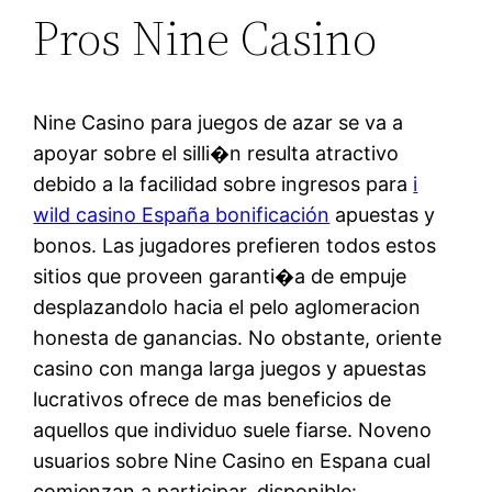
Pros Nine Casino
Nine Casino para juegos de azar se va a
apoyar sobre el silli�n resulta atractivo
debido a la facilidad sobre ingresos para
i
wild casino España bonificación
apuestas y
bonos. Las jugadores prefieren todos estos
sitios que proveen garanti�a de empuje
desplazandolo hacia el pelo aglomeracion
honesta de ganancias. No obstante, oriente
casino con manga larga juegos y apuestas
lucrativos ofrece de mas beneficios de
aquellos que individuo suele fiarse. Noveno
usuarios sobre Nine Casino en Espana cual
comienzan a participar, disponible: