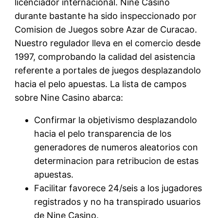
licenciador internacional. Nine Casino
durante bastante ha sido inspeccionado por
Comision de Juegos sobre Azar de Curacao.
Nuestro regulador lleva en el comercio desde
1997, comprobando la calidad del asistencia
referente a portales de juegos desplazandolo
hacia el pelo apuestas. La lista de campos
sobre Nine Casino abarca:
Confirmar la objetivismo desplazandolo
hacia el pelo transparencia de los
generadores de numeros aleatorios con
determinacion para retribucion de estas
apuestas.
Facilitar favorece 24/seis a los jugadores
registrados y no ha transpirado usuarios
de Nine Casino.