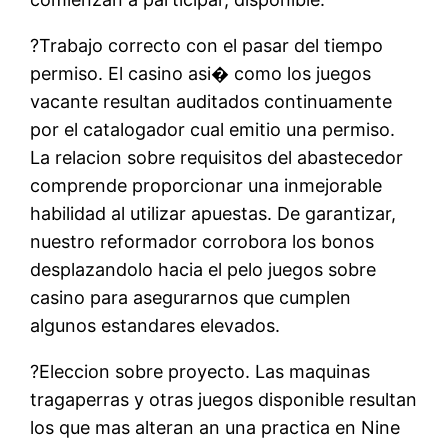
?Trabajo correcto con el pasar del tiempo
permiso. El casino asi� como los juegos
vacante resultan auditados continuamente
por el catalogador cual emitio una permiso.
La relacion sobre requisitos del abastecedor
comprende proporcionar una inmejorable
habilidad al utilizar apuestas. De garantizar,
nuestro reformador corrobora los bonos
desplazandolo hacia el pelo juegos sobre
casino para asegurarnos que cumplen
algunos estandares elevados.
?Eleccion sobre proyecto. Las maquinas
tragaperras y otras juegos disponible resultan
los que mas alteran an una practica en Nine