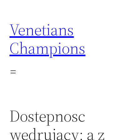
Skip
to
Venetians
content
Champions
Dostepnosc
wedrujacy: a z