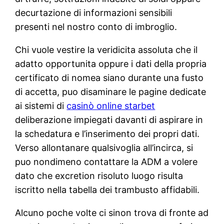
decurtazione di informazioni sensibili
presenti nel nostro conto di imbroglio.
Chi vuole vestire la veridicita assoluta che il
adatto opportunita oppure i dati della propria
certificato di nomea siano durante una fusto
di accetta, puo disaminare le pagine dedicate
ai sistemi di
casinò online starbet
deliberazione impiegati davanti di aspirare in
la schedatura e l’inserimento dei propri dati.
Verso allontanare qualsivoglia all’incirca, si
puo nondimeno contattare la ADM a volere
dato che excretion risoluto luogo risulta
iscritto nella tabella dei trambusto affidabili.
Alcuno poche volte ci sinon trova di fronte ad