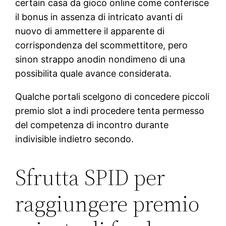
certain casa da gioco online come conferisce
il bonus in assenza di intricato avanti di
nuovo di ammettere il apparente di
corrispondenza del scommettitore, pero
sinon strappo anodin nondimeno di una
possibilita quale avance considerata.
Qualche portali scelgono di concedere piccoli
premio slot a indi procedere tenta permesso
del competenza di incontro durante
indivisible indietro secondo.
Sfrutta SPID per
raggiungere premio