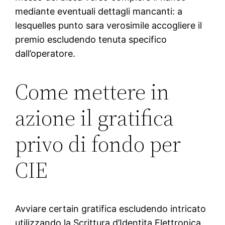
mediante eventuali dettagli mancanti: a
lesquelles punto sara verosimile accogliere il
premio escludendo tenuta specifico
dall’operatore.
Come mettere in
azione il gratifica
privo di fondo per
CIE
Avviare certain gratifica escludendo intricato
utilizzando la Scrittura d’Identita Elettronica