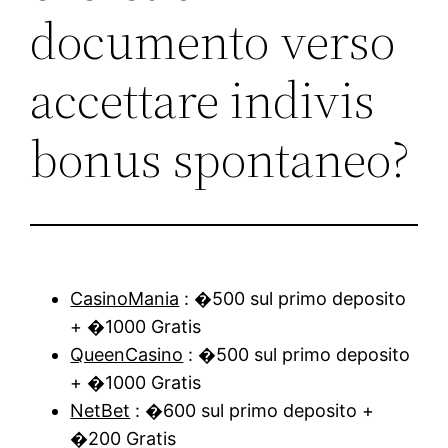
documento verso
accettare indivis
bonus spontaneo?
CasinoMania
: �500 sul primo deposito
+ �1000 Gratis
QueenCasino
: �500 sul primo deposito
+ �1000 Gratis
NetBet
: �600 sul primo deposito +
�200 Gratis