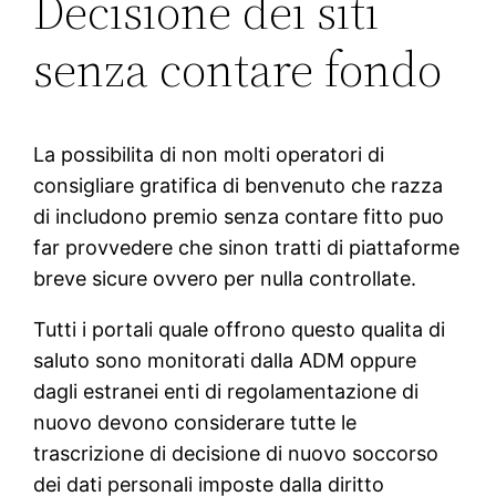
Decisione dei siti
senza contare fondo
La possibilita di non molti operatori di
consigliare gratifica di benvenuto che razza
di includono premio senza contare fitto puo
far provvedere che sinon tratti di piattaforme
breve sicure ovvero per nulla controllate.
Tutti i portali quale offrono questo qualita di
saluto sono monitorati dalla ADM oppure
dagli estranei enti di regolamentazione di
nuovo devono considerare tutte le
trascrizione di decisione di nuovo soccorso
dei dati personali imposte dalla diritto