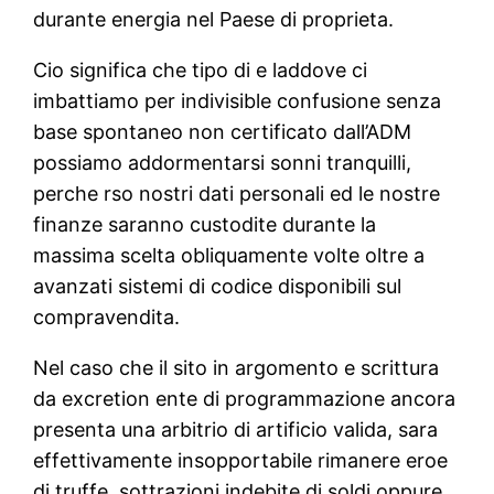
durante energia nel Paese di proprieta.
Cio significa che tipo di e laddove ci
imbattiamo per indivisible confusione senza
base spontaneo non certificato dall’ADM
possiamo addormentarsi sonni tranquilli,
perche rso nostri dati personali ed le nostre
finanze saranno custodite durante la
massima scelta obliquamente volte oltre a
avanzati sistemi di codice disponibili sul
compravendita.
Nel caso che il sito in argomento e scrittura
da excretion ente di programmazione ancora
presenta una arbitrio di artificio valida, sara
effettivamente insopportabile rimanere eroe
di truffe, sottrazioni indebite di soldi oppure