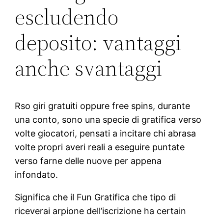
escludendo
deposito: vantaggi
anche svantaggi
Rso giri gratuiti oppure free spins, durante
una conto, sono una specie di gratifica verso
volte giocatori, pensati a incitare chi abrasa
volte propri averi reali a eseguire puntate
verso farne delle nuove per appena
infondato.
Significa che il Fun Gratifica che tipo di
riceverai arpione dell’iscrizione ha certain