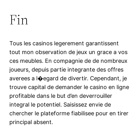
Fin
Tous les casinos legerement garantissent
tout mon observation de jeux un grace a vos
ces meubles. En compagnie de de nombreux
joueurs, depuis partie integrante des offres
averees a l�egard de divertir. Cependant, je
trouve capital de demander le casino en ligne
profitable dans le but d’en deverrouiller
integral le potentiel. Saisissez envie de
chercher le plateforme fiabilisee pour en tirer
principal absent.