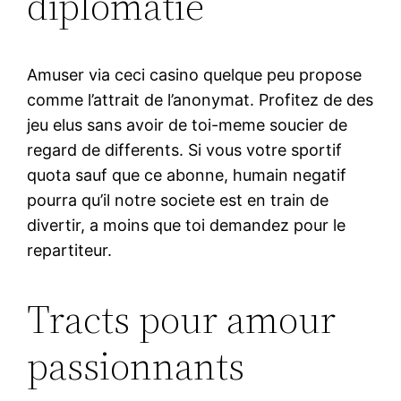
diplomatie
Amuser via ceci casino quelque peu propose
comme l’attrait de l’anonymat. Profitez de des
jeu elus sans avoir de toi-meme soucier de
regard de differents. Si vous votre sportif
quota sauf que ce abonne, humain negatif
pourra qu’il notre societe est en train de
divertir, a moins que toi demandez pour le
repartiteur.
Tracts pour amour
passionnants