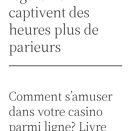
captivent des
heures plus de
parieurs
Comment s’amuser
dans votre casino
parmi ligne? Livre