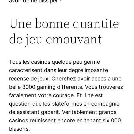
avoir de ne dissiper !
Une bonne quantite
de jeu emouvant
Tous les casinos quelque peu germe
caracterisent dans leur degre imosante
recense de jeux. Cherchez avoir acces a une
belle 3000 gaming differents. Vous trouverez
fatalement votre courage. Et il ne est
question que les plateformes en compagnie
de assistant gabarit. Veritablement grands
casinos reunissent encore en tenant six 000
blasons.