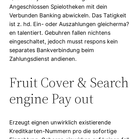
Angeschlossen Spielotheken mit dein
Verbunden Banking abwickeln. Das Tatigkeit
ist z. hd. Ein- oder Auszahlungen gleicherma?
en talentiert. Gebuhren fallen nichtens
eingeschaltet, jedoch musst respons kein
separates Bankverbindung beim
Zahlungsdienst andienen.
Fruit Cover & Search
engine Pay out
Erzeugt eignen unwirklich existierende
Kreditkarten-Nummern pro die sofortige