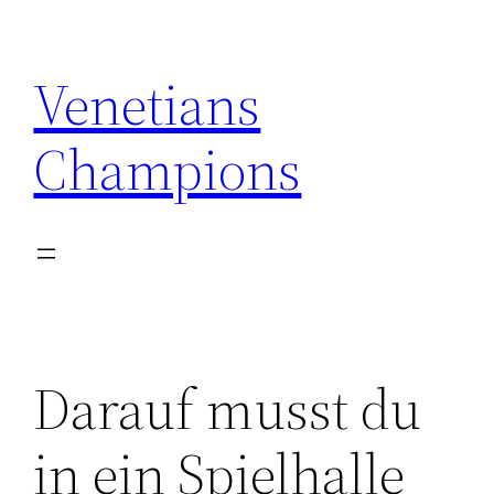
Skip
to
Venetians
content
Champions
Darauf musst du
in ein Spielhalle