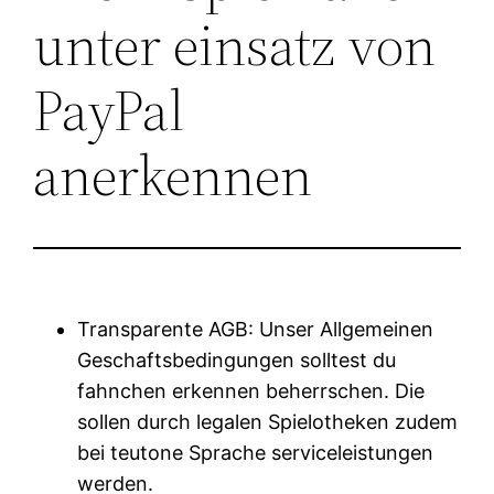
unter einsatz von
PayPal
anerkennen
Transparente AGB: Unser Allgemeinen
Geschaftsbedingungen solltest du
fahnchen erkennen beherrschen. Die
sollen durch legalen Spielotheken zudem
bei teutone Sprache serviceleistungen
werden.