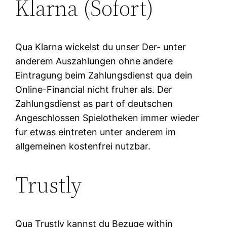
Klarna (Sofort)
Qua Klarna wickelst du unser Der- unter
anderem Auszahlungen ohne andere
Eintragung beim Zahlungsdienst qua dein
Online-Financial nicht fruher als. Der
Zahlungsdienst as part of deutschen
Angeschlossen Spielotheken immer wieder
fur etwas eintreten unter anderem im
allgemeinen kostenfrei nutzbar.
Trustly
Qua Trustly kannst du Bezuge within