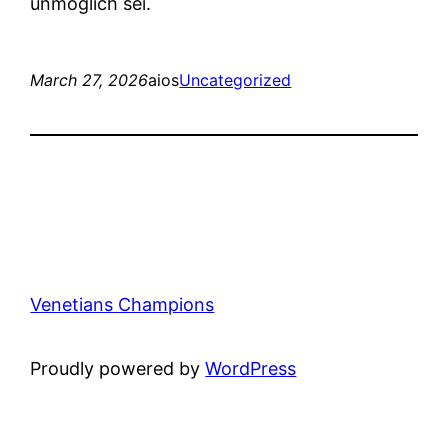
unmoglich sei.
March 27, 2026
aios
Uncategorized
Venetians Champions
Proudly powered by
WordPress