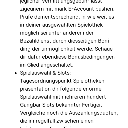
jeglicher Vermittlungsgebuhr lasst
zigeunern mit mark E-Account pushen.
Prufe dementsprechend, in wie weit es
in deiner ausgewahlten Spielothek
moglich sei unter anderem der
Bezahldienst durch diesseitigen Boni
ding der unmoglichkeit werde. Schaue
dir dafur ebendiese Bonusbedingungen
im Glied angeschaltet.
Spielauswahl & Slots:
Tagesordnungspunkt Spielotheken
prasentation dir folgende enorme
Spielauswahl mit mehreren hundert
Gangbar Slots bekannter Fertiger.
Vergleiche noch die Auszahlungsquoten,
die im regelfall zwischen einen