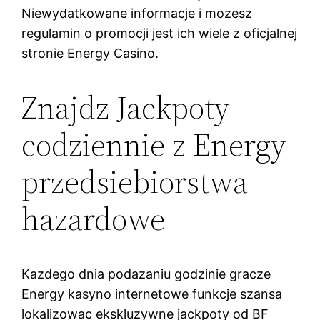
Niewydatkowane informacje i mozesz
regulamin o promocji jest ich wiele z oficjalnej
stronie Energy Casino.
Znajdz Jackpoty
codziennie z Energy
przedsiebiorstwa
hazardowe
Kazdego dnia podazaniu godzinie gracze
Energy kasyno internetowe funkcje szansa
lokalizowac ekskluzywne jackpoty od BF