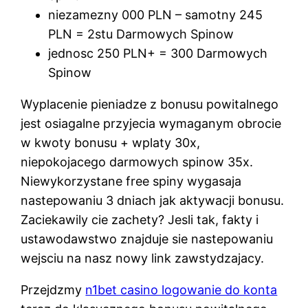
niezamezny 000 PLN – samotny 245
PLN = 2stu Darmowych Spinow
jednosc 250 PLN+ = 300 Darmowych
Spinow
Wyplacenie pieniadze z bonusu powitalnego
jest osiagalne przyjecia wymaganym obrocie
w kwoty bonusu + wplaty 30x,
niepokojacego darmowych spinow 35x.
Niewykorzystane free spiny wygasaja
nastepowaniu 3 dniach jak aktywacji bonusu.
Zaciekawily cie zachety? Jesli tak, fakty i
ustawodawstwo znajduje sie nastepowaniu
wejsciu na nasz nowy link zawstydzajacy.
Przejdzmy
n1bet casino logowanie do konta