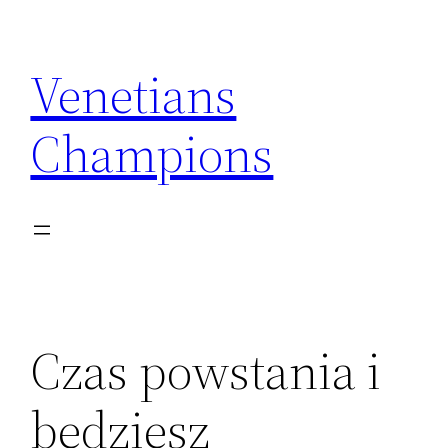
Skip
to
Venetians
content
Champions
Czas powstania i
bedziesz