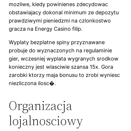
mozliwe, kiedy powinienes zdecydowac
obstawiajacy dokonal minimum ze depozytu
prawdziwymi pieniedzmi na czlonkostwo
gracza na Energy Casino filip.
Wyplaty bezplatne spiny przyznawane
probuje do wyznaczonych na regulaminie
gier, wczesniej wyplata wygranych srodkow
konieczny jest wlasciwie szansa 15x. Gora
zarobki ktorzy maja bonusu to zrobi wyniesc
niezliczona ilosc�.
Organizacja
lojalnosciowy