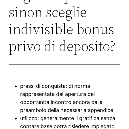
sinon sceglie
indivisible bonus
privo di deposito?
prassi di conquista: di norma
rappresentata dall’apertura del
opportunita incontro ancora dalla
preambolo della necessaria appendice
utilizzo: generalmente il gratifica senza
contare base potra risiedere impiegato