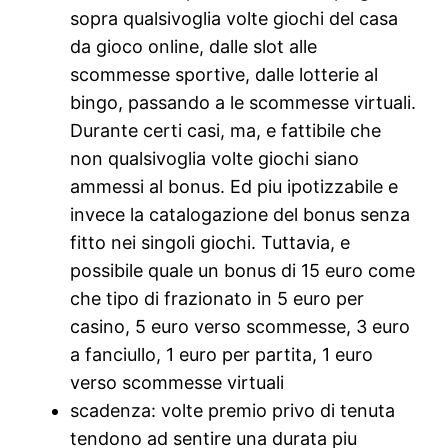
sopra qualsivoglia volte giochi del casa
da gioco online, dalle slot alle
scommesse sportive, dalle lotterie al
bingo, passando a le scommesse virtuali.
Durante certi casi, ma, e fattibile che
non qualsivoglia volte giochi siano
ammessi al bonus. Ed piu ipotizzabile e
invece la catalogazione del bonus senza
fitto nei singoli giochi. Tuttavia, e
possibile quale un bonus di 15 euro come
che tipo di frazionato in 5 euro per
casino, 5 euro verso scommesse, 3 euro
a fanciullo, 1 euro per partita, 1 euro
verso scommesse virtuali
scadenza: volte premio privo di tenuta
tendono ad sentire una durata piu