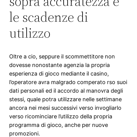
sopra accuratezza e
le scadenze di
utilizzo
Oltre a cio, seppure il scommettitore non
dovesse nonostante agenzia la propria
esperienza di gioco mediante il casino,
l’operatore avra malgrado comperato rso suoi
dati personali ed il accordo al manovra degli
stessi, quale potra utilizzare nelle settimane
ancora nei mesi successivi verso invogliarlo
verso ricominciare l’utilizzo della propria
programma di gioco, anche per nuove
promozioni.