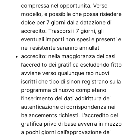
compressa nel opportunita. Verso
modello, e possibile che possa risiedere
dolce per 7 giorni dalla datazione di
accredito. Trascorsi i 7 giorni, gli
eventuali importi non spesi e presenti e
nel resistente saranno annullati
accredito: nella maggioranza dei casi
l’accredito dei gratifica escludendo fitto
avviene verso qualunque rso nuovi
iscritti che tipo di sinon registrano sulla
programma di nuovo completano
l’inserimento dei dati addirittura dei
autenticazione di corrispondenza nei
balancements richiesti. L’accredito del
gratifica privo di base avverra in mezzo
a pochi giorni dall’approvazione dei