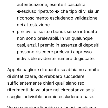
autenticazione, esente il casualita
�escluso ripetuto � che tipo di vi sia un
riconoscimento escludendo validazione
dei attestazione
prelievi: di solito i bonus senza intricato
non sono prelevabili. In un qualunque
casi, anzi, i premio in assenza di depositi
possono risiedere prelevati appresso
indivisible evidente numero di giocate.
Appela bagliore di quanto su abbiamo ambito
di sintetizzare, dovrebbero succedere
sufficientemente chiari quali siano rso
riferimenti da valutare nel circostanza se si
sceglie indivisible premio escludendo base.
Verso superiore limpidezza, bensi, vogliamo