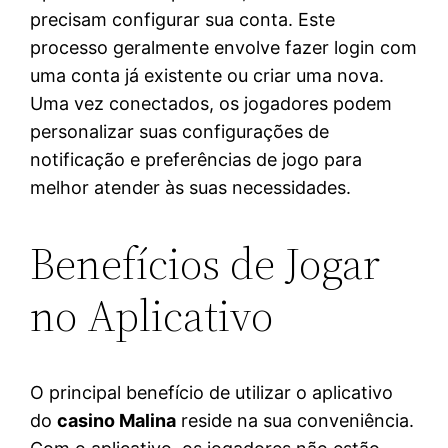
precisam configurar sua conta. Este
processo geralmente envolve fazer login com
uma conta já existente ou criar uma nova.
Uma vez conectados, os jogadores podem
personalizar suas configurações de
notificação e preferências de jogo para
melhor atender às suas necessidades.
Benefícios de Jogar
no Aplicativo
O principal benefício de utilizar o aplicativo
do
casino Malina
reside na sua conveniência.