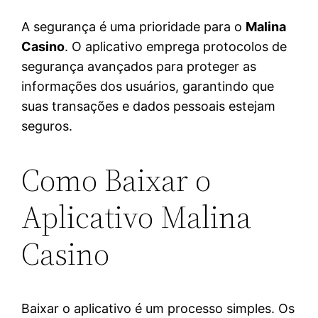
A segurança é uma prioridade para o
Malina
Casino
. O aplicativo emprega protocolos de
segurança avançados para proteger as
informações dos usuários, garantindo que
suas transações e dados pessoais estejam
seguros.
Como Baixar o
Aplicativo Malina
Casino
Baixar o aplicativo é um processo simples. Os