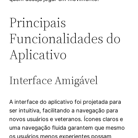
Principais
Funcionalidades do
Aplicativo
Interface Amigável
A interface do aplicativo foi projetada para
ser intuitiva, facilitando a navegação para
novos usuários e veteranos. Ícones claros e
uma navegação fluida garantem que mesmo
os usuários menos experientes possam