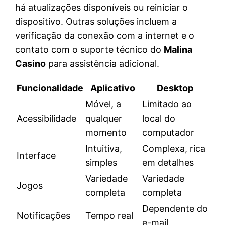
há atualizações disponíveis ou reiniciar o
dispositivo. Outras soluções incluem a
verificação da conexão com a internet e o
contato com o suporte técnico do
Malina
Casino
para assistência adicional.
Funcionalidade
Aplicativo
Desktop
Móvel, a
Limitado ao
Acessibilidade
qualquer
local do
momento
computador
Intuitiva,
Complexa, rica
Interface
simples
em detalhes
Variedade
Variedade
Jogos
completa
completa
Dependente do
Notificações
Tempo real
e-mail