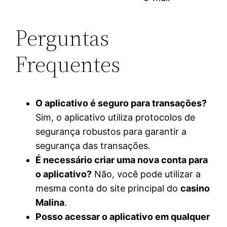
Perguntas
Frequentes
O aplicativo é seguro para transações?
Sim, o aplicativo utiliza protocolos de
segurança robustos para garantir a
segurança das transações.
É necessário criar uma nova conta para
o aplicativo?
Não, você pode utilizar a
mesma conta do site principal do
casino
Malina
.
Posso acessar o aplicativo em qualquer