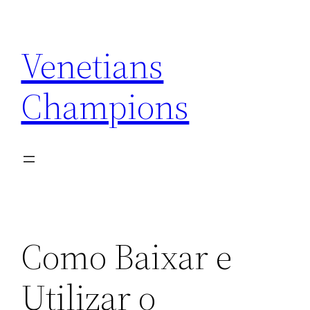
Skip
to
Venetians
content
Champions
Como Baixar e
Utilizar o