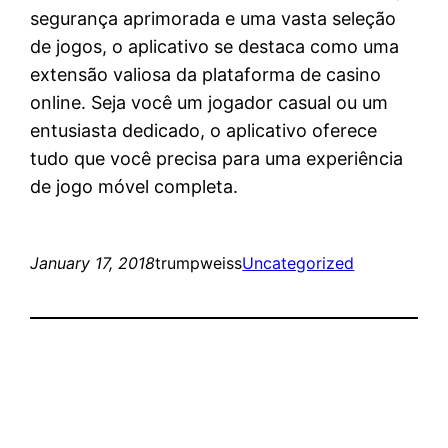
segurança aprimorada e uma vasta seleção
de jogos, o aplicativo se destaca como uma
extensão valiosa da plataforma de casino
online. Seja você um jogador casual ou um
entusiasta dedicado, o aplicativo oferece
tudo que você precisa para uma experiência
de jogo móvel completa.
January 17, 2018
trumpweiss
Uncategorized