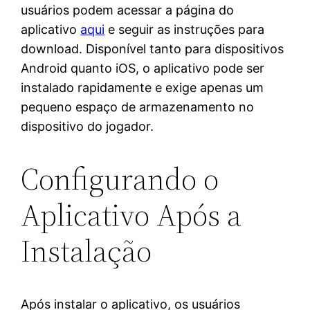
usuários podem acessar a página do
aplicativo
aqui
e seguir as instruções para
download. Disponível tanto para dispositivos
Android quanto iOS, o aplicativo pode ser
instalado rapidamente e exige apenas um
pequeno espaço de armazenamento no
dispositivo do jogador.
Configurando o
Aplicativo Após a
Instalação
Após instalar o aplicativo, os usuários