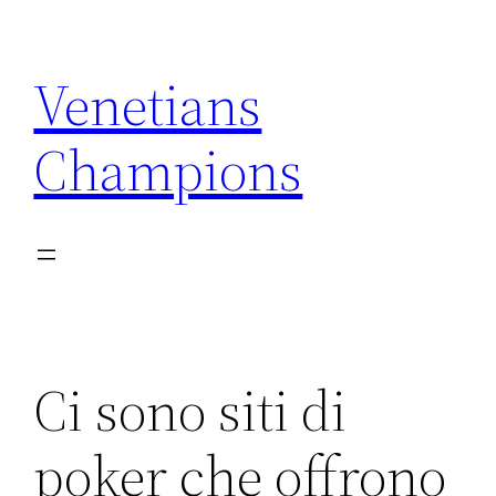
Skip
to
Venetians
content
Champions
Ci sono siti di
poker che offrono