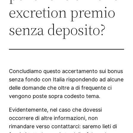
excretion premio
senza deposito?
Concludiamo questo accertamento sui bonus
senza fondo con Italia rispondendo ad alcune
delle domande che oltre a di frequente ci
vengono poste sopra codesto tema.
Evidentemente, nel caso che dovessi
occorrere di altre informazioni, non
rimandare verso contattarci: saremo lieti di