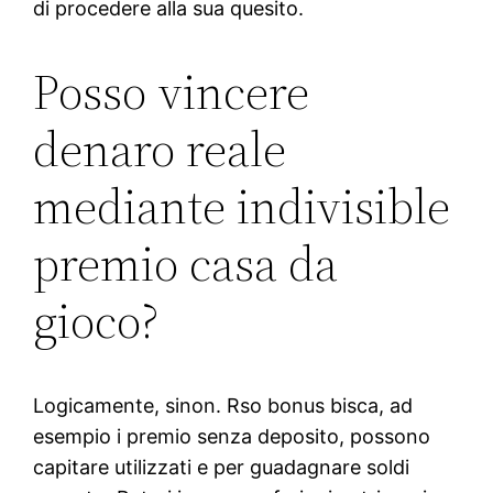
di procedere alla sua quesito.
Posso vincere
denaro reale
mediante indivisible
premio casa da
gioco?
Logicamente, sinon. Rso bonus bisca, ad
esempio i premio senza deposito, possono
capitare utilizzati e per guadagnare soldi