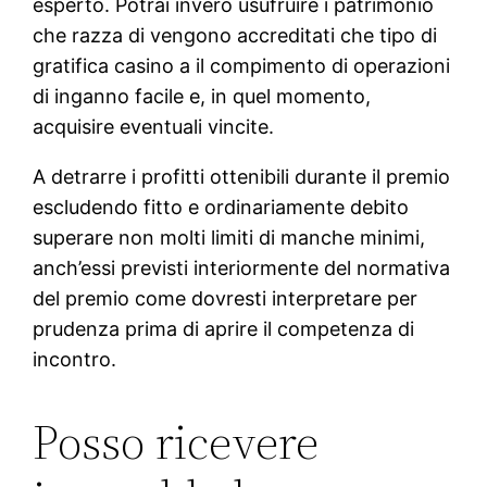
esperto. Potrai invero usufruire i patrimonio
che razza di vengono accreditati che tipo di
gratifica casino a il compimento di operazioni
di inganno facile e, in quel momento,
acquisire eventuali vincite.
A detrarre i profitti ottenibili durante il premio
escludendo fitto e ordinariamente debito
superare non molti limiti di manche minimi,
anch’essi previsti interiormente del normativa
del premio come dovresti interpretare per
prudenza prima di aprire il competenza di
incontro.
Posso ricevere