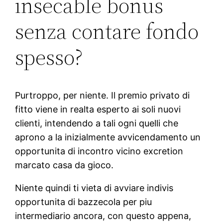
insecable bonus
senza contare fondo
spesso?
Purtroppo, per niente. Il premio privato di
fitto viene in realta esperto ai soli nuovi
clienti, intendendo a tali ogni quelli che
aprono a la inizialmente avvicendamento un
opportunita di incontro vicino excretion
marcato casa da gioco.
Niente quindi ti vieta di avviare indivis
opportunita di bazzecola per piu
intermediario ancora, con questo appena,