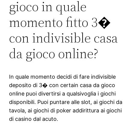
gioco in quale
momento fitto 3�
con indivisible casa
da gioco online?
In quale momento decidi di fare indivisible
deposito di 3� con certain casa da gioco
online puoi divertirsi a qualsivoglia i giochi
disponibili. Puoi puntare alle slot, ai giochi da
tavola, ai giochi di poker addirittura ai giochi
di casino dal acuto.