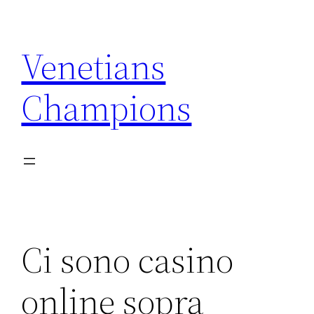
Skip
to
Venetians
content
Champions
Ci sono casino
online sopra