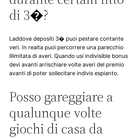
di 3�?
Laddove depositi 3� puoi pestare contante
veri. In realta puoi percorrere una parecchio
illimitata di averi. Quando usi indivisible bonus
devi avanti arrischiare volte averi del premio
avanti di poter sollecitare indivis espianto.
Posso gareggiare a
qualunque volte
giochi di casa da