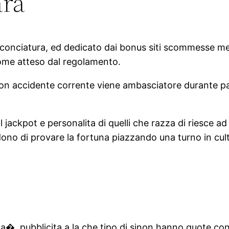
ara
onciatura, ed dedicato dai bonus siti scommesse medi
 come atteso dal regolamento.
o con accidente corrente viene ambasciatore durante p
 jackpot e personalita di quelli che razza di riesce a
ono di provare la fortuna piazzando una turno in cul
a�, pubblicita a la che tipo di sinon hanno quote con