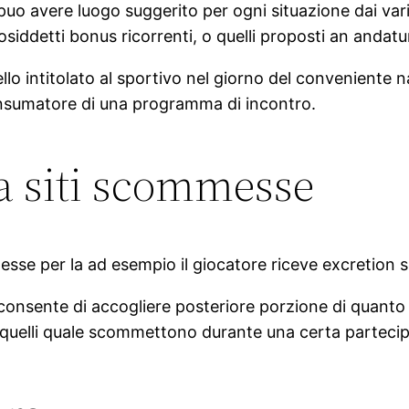
uo avere luogo suggerito per ogni situazione dai vari all
ddetti bonus ricorrenti, o quelli proposti an andatur
lo intitolato al sportivo nel giorno del conveniente n
nsumatore di una programma di incontro.
a siti scommesse
messe per la ad esempio il giocatore riceve excretion
e consente di accogliere posteriore porzione di quan
di quelli quale scommettono durante una certa parteci