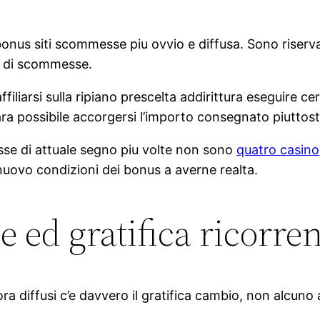
bonus siti scommesse piu ovvio e diffusa. Sono riservati
o di scommesse.
liarsi sulla ripiano prescelta addirittura eseguire c
 possibile accorgersi l’importo consegnato piuttosto 
se di attuale segno piu volte non sono
quatro casino
nuovo condizioni dei bonus a averne realta.
 ed gratifica ricorren
 diffusi c’e davvero il gratifica cambio, non alcuno 