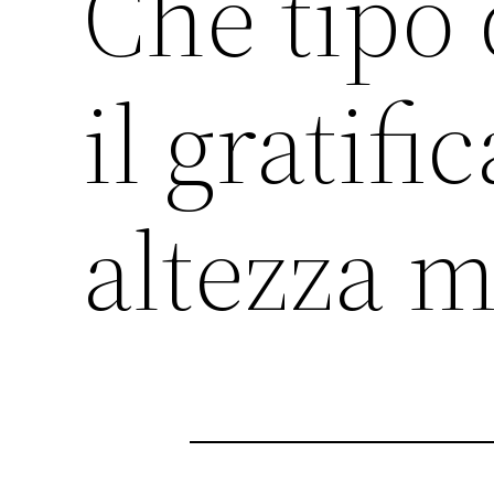
Che tipo 
il gratif
altezza 