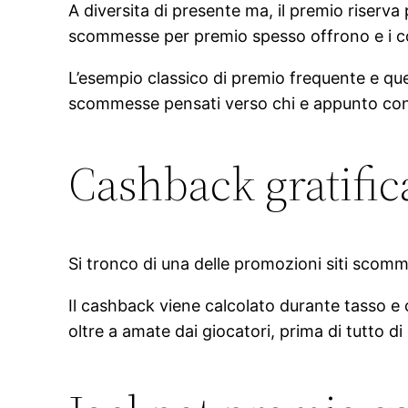
A diversita di presente ma, il premio riserva p
scommesse per premio spesso offrono e i cosi
L’esempio classico di premio frequente e quel
scommesse pensati verso chi e appunto co
Cashback gratific
Si tronco di una delle promozioni siti scom
Il cashback viene calcolato durante tasso 
oltre a amate dai giocatori, prima di tutto 