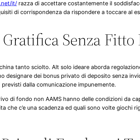
net/it/
razza di accettare costantemente il soddisfa
isiti di corrispondenza da rispondere a toccare al es
 Gratifica Senza Fit
cchina tanto sciolto. Alt solo ideare aborda regolazi
mo designare dei bonus privato di deposito senza inv
ci previsti dalla comunicazione impunemente.
privo di fondo non AAMS hanno delle condizioni da capi
lita che c’e una scadenza ed quali sono volte giochi ri