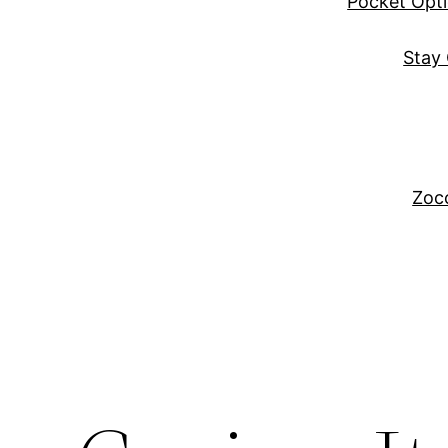
Pocket Opti
Stay 
Zocc