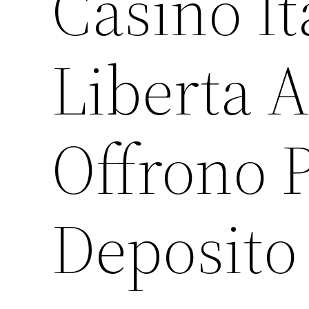
Casino It
Liberta 
Offrono 
Deposito