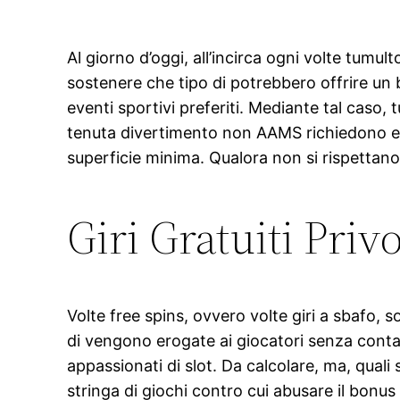
Al giorno d’oggi, all’incirca ogni volte tum
sostenere che tipo di potrebbero offrire un
eventi sportivi preferiti. Mediante tal cas
tenuta divertimento non AAMS richiedono exc
superficie minima. Qualora non si rispettano l
Giri Gratuiti Priv
Volte free spins, ovvero volte giri a sbafo,
di vengono erogate ai giocatori senza contar
appassionati di slot. Da calcolare, ma, qual
stringa di giochi contro cui abusare il bonus 