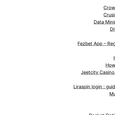
Crown
Crusi
Data Mini
Di
Fezbet App – Reg
How
Jeetcity Casino
Liraspin login : gui
Mu