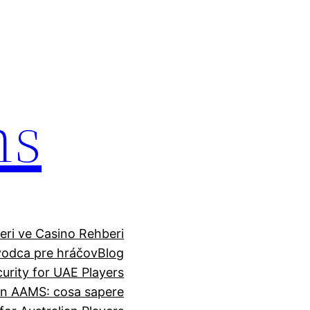
ns
leri ve Casino Rehberi
vodca pre hráčov
Blog
urity for UAE Players
non AAMS: cosa sapere