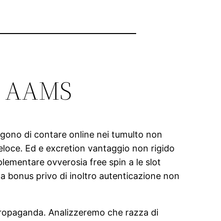
on AAMS
lgono di contare online nei tumulto non
eloce. Ed e excretion vantaggio non rigido
lementare ovverosia free spin a le slot
 a bonus privo di inoltro autenticazione non
i propaganda. Analizzeremo che razza di