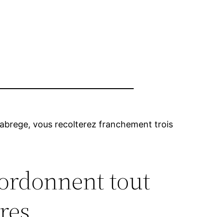
 abrege, vous recolterez franchement trois
ubordonnent tout
res