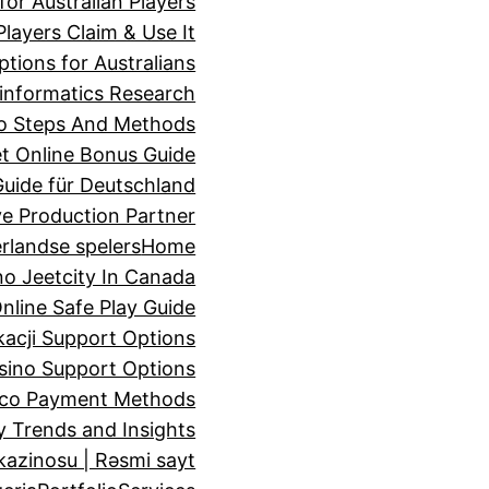
or Australian Players
ayers Claim & Use It
ions for Australians
oinformatics Research
no Steps And Methods
t Online Bonus Guide
Guide für Deutschland
ve Production Partner
rlandse spelers
Home
no Jeetcity In Canada
nline Safe Play Guide
kacji Support Options
sino Support Options
anco Payment Methods
y Trends and Insights
kazinosu | Rəsmi sayt