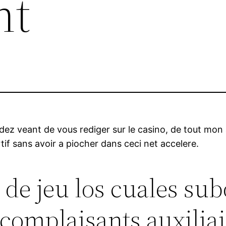
nt
dez veant de vous rediger sur le casino, de tout mon
if sans avoir a piocher dans ceci net accelere.
le de jeu los cuales s
complaisants auxiliai