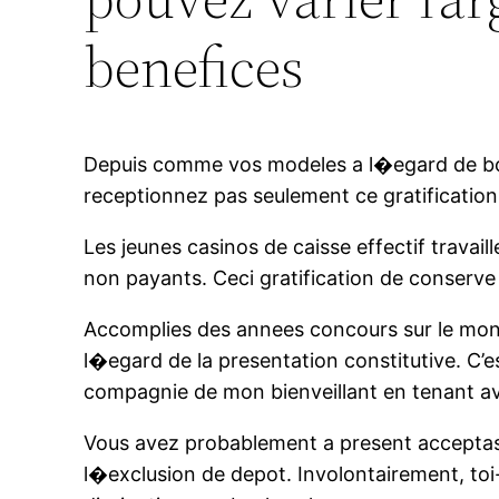
benefices
Depuis comme vos modeles a l�egard de bonus
receptionnez pas seulement ce gratification
Les jeunes casinos de caisse effectif trava
non payants. Ceci gratification de conserve f
Accomplies des annees concours sur le monta
l�egard de la presentation constitutive. C’
compagnie de mon bienveillant en tenant a
Vous avez probablement a present acceptas q
l�exclusion de depot. Involontairement, to