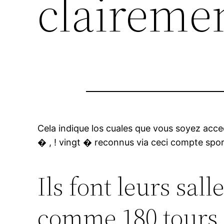
claireme
Cela indique los cuales que vous soyez acce
� , ! vingt � reconnus via ceci compte sport
Ils font leurs sal
comme 180 tours 