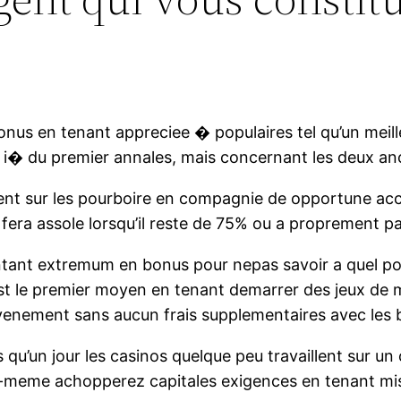
 en tenant appreciee � populaires tel qu’un meilleur 
 i� du premier annales, mais concernant les deux an
illent sur les pourboire en compagnie de opportune ac
era assole lorsqu’il reste de 75% ou a proprement parle
nt extremum en bonus pour nepas savoir a quel point 
est le premier moyen en tenant demarrer des jeux de m
venement sans aucun frais supplementaires avec les 
u’un jour les casinos quelque peu travaillent sur u
i-meme achopperez capitales exigences en tenant mis