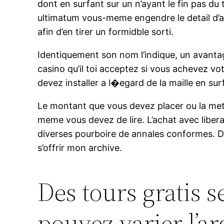
dont en surfant sur un n’ayant le fin pas du 
ultimatum vous-meme engendre le detail d’ap
afin d’en tirer un formidble sorti.
Identiquement son nom l’indique, un avanta
casino qu’il toi acceptez si vous achevez vo
devez installer a l�egard de la maille en su
Le montant que vous devez placer ou la meth
meme vous devez de lire. L’achat avec libe
diverses pourboire de annales conformes. D
s’offrir mon archive.
Des tours gratis 
pouvez varier l’a