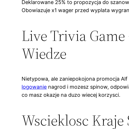
Deklarowane 25% to propozycja do szanowa
Obowiazuje x1 wager przed wyplata wygra
Live Trivia Game
Wiedze
Nietypowa, ale zaniepokojona promocja Alf
logowanie
nagrod i mozesz spinow, odpowia
co masz okazje na duzo wiecej korzysci.
Wscieklosc Kraj