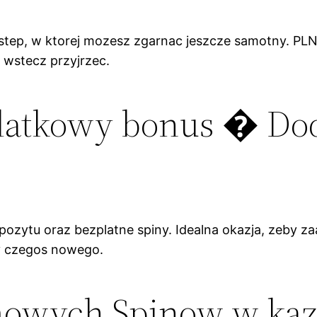
ep, w ktorej mozesz zgarnac jeszcze samotny. PLN, 
e wstecz przyjrzec.
tkowy bonus � Doda
epozytu oraz bezplatne spiny. Idealna okazja, zeby
by czegos nowego.
rmowych Spinow w ka