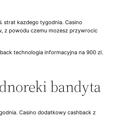
% strat kazdego tygodnia. Casino
ow, z powodu czemu mozesz przywrocic
ack technologia informacyjna na 900 zl.
ednoreki bandyta
tygodnia. Casino dodatkowy cashback z