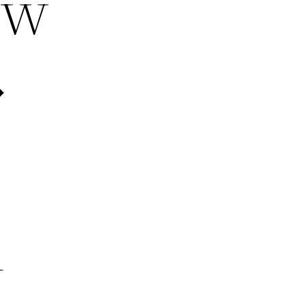
ow
�
i