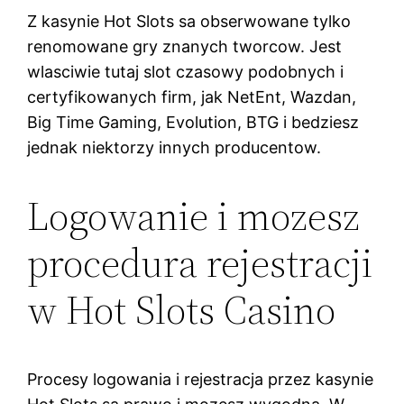
Z kasynie Hot Slots sa obserwowane tylko
renomowane gry znanych tworcow. Jest
wlasciwie tutaj slot czasowy podobnych i
certyfikowanych firm, jak NetEnt, Wazdan,
Big Time Gaming, Evolution, BTG i bedziesz
jednak niektorzy innych producentow.
Logowanie i mozesz
procedura rejestracji
w Hot Slots Casino
Procesy logowania i rejestracja przez kasynie