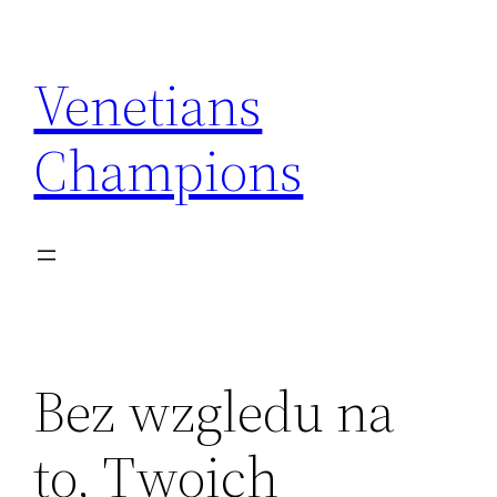
Skip
to
Venetians
content
Champions
Bez wzgledu na
to, Twoich