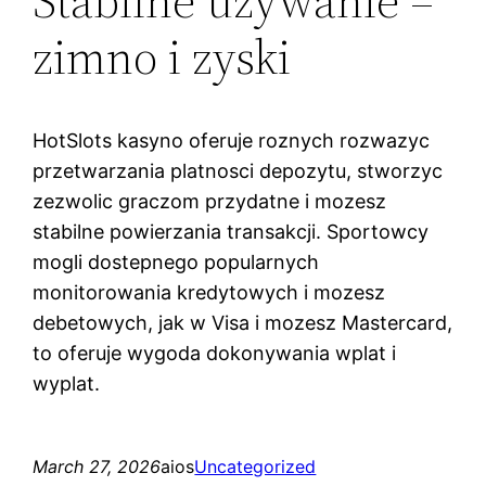
Stabilne uzywanie –
zimno i zyski
HotSlots kasyno oferuje roznych rozwazyc
przetwarzania platnosci depozytu, stworzyc
zezwolic graczom przydatne i mozesz
stabilne powierzania transakcji. Sportowcy
mogli dostepnego popularnych
monitorowania kredytowych i mozesz
debetowych, jak w Visa i mozesz Mastercard,
to oferuje wygoda dokonywania wplat i
wyplat.
March 27, 2026
aios
Uncategorized