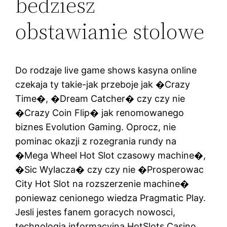
bedziesz
obstawianie stolowe
Do rodzaje live game shows kasyna online
czekaja ty takie-jak przeboje jak �Crazy
Time�, �Dream Catcher� czy czy nie
�Crazy Coin Flip� jak renomowanego
biznes Evolution Gaming. Oprocz, nie
pominac okazji z rozegrania rundy na
�Mega Wheel Hot Slot czasowy machine�,
�Sic Wylacza� czy czy nie �Prosperowac
City Hot Slot na rozszerzenie machine�
poniewaz cenionego wiedza Pragmatic Play.
Jesli jestes fanem goracych nowosci,
technologia informacyjna HotSlots Casino