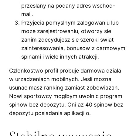
przeslany na podany adres wschod-
mail.
Przyjecia pomyslnym zalogowaniu lub
moze zarejestrowaniu, otworzy sie
zanim zdecydujesz sie szeroki swiat
zainteresowania, bonusow z darmowymi
spinami i wiele innych atrakcji.
Czlonkostwo profil probuje darmowa dziala
w urzadzeniach mobilnych. Jesli mozna
usunac masz ranking zamiast zobowiazan.
Nowi sportowcy moglbym uwolnic program
spinow bez depozytu. Oni az 40 spinow bez
depozytu posiadania aplikacji o.