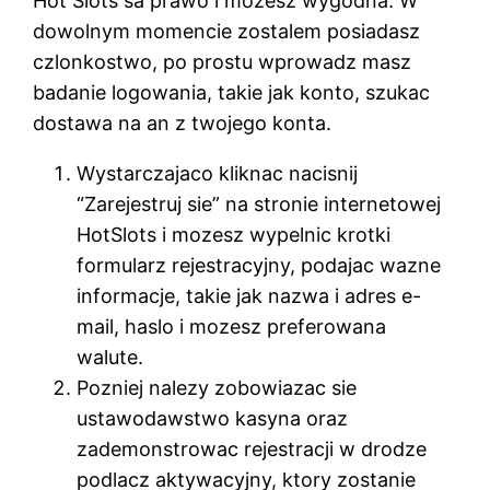
Hot Slots sa prawo i mozesz wygodna. W
dowolnym momencie zostalem posiadasz
czlonkostwo, po prostu wprowadz masz
badanie logowania, takie jak konto, szukac
dostawa na an z twojego konta.
Wystarczajaco kliknac nacisnij
“Zarejestruj sie” na stronie internetowej
HotSlots i mozesz wypelnic krotki
formularz rejestracyjny, podajac wazne
informacje, takie jak nazwa i adres e-
mail, haslo i mozesz preferowana
walute.
Pozniej nalezy zobowiazac sie
ustawodawstwo kasyna oraz
zademonstrowac rejestracji w drodze
podlacz aktywacyjny, ktory zostanie