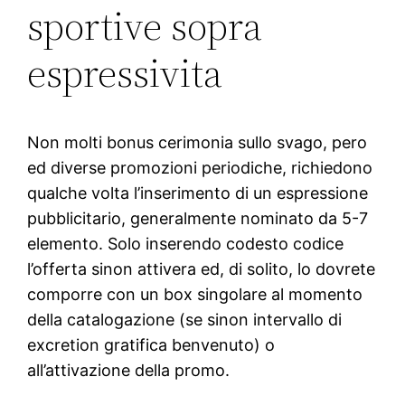
sportive sopra
espressivita
Non molti bonus cerimonia sullo svago, pero
ed diverse promozioni periodiche, richiedono
qualche volta l’inserimento di un espressione
pubblicitario, generalmente nominato da 5-7
elemento. Solo inserendo codesto codice
l’offerta sinon attivera ed, di solito, lo dovrete
comporre con un box singolare al momento
della catalogazione (se sinon intervallo di
excretion gratifica benvenuto) o
all’attivazione della promo.