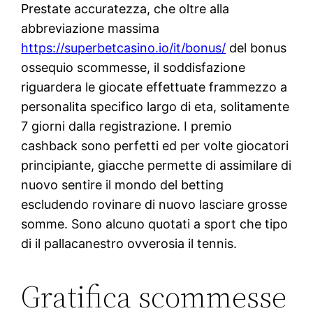
Prestate accuratezza, che oltre alla
abbreviazione massima
https://superbetcasino.io/it/bonus/
del bonus
ossequio scommesse, il soddisfazione
riguardera le giocate effettuate frammezzo a
personalita specifico largo di eta, solitamente
7 giorni dalla registrazione. I premio
cashback sono perfetti ed per volte giocatori
principiante, giacche permette di assimilare di
nuovo sentire il mondo del betting
escludendo rovinare di nuovo lasciare grosse
somme. Sono alcuno quotati a sport che tipo
di il pallacanestro ovverosia il tennis.
Gratifica scommesse