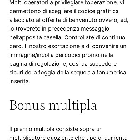
Molti operatori a privilegiare l’operazione, vi
permettono di scegliere il codice gratifica
allacciato all’offerta di benvenuto ovvero, ed,
lo troverete in precedenza messaggio
nell’apposita casella. Controllate di continuo
pero. Il nostro esortazione e di convenire un
immagine/incolla dei codici promo nella
pagina di regolazione, cosi da succedere
sicuri della foggia della sequela alfanumerica
inserita.
Bonus multipla
Il premio multipla consiste sopra un
moltiplicatore quoziente che tipo di aumenta