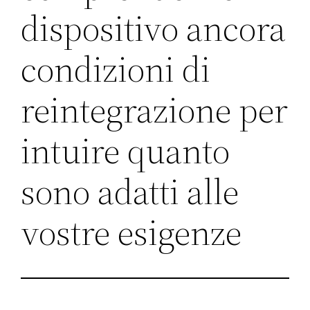
dispositivo ancora
condizioni di
reintegrazione per
intuire quanto
sono adatti alle
vostre esigenze