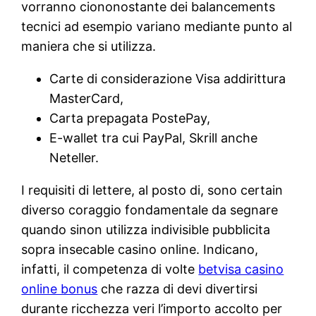
vorranno ciononostante dei balancements
tecnici ad esempio variano mediante punto al
maniera che si utilizza.
Carte di considerazione Visa addirittura
MasterCard,
Carta prepagata PostePay,
E-wallet tra cui PayPal, Skrill anche
Neteller.
I requisiti di lettere, al posto di, sono certain
diverso coraggio fondamentale da segnare
quando sinon utilizza indivisible pubblicita
sopra insecable casino online. Indicano,
infatti, il competenza di volte
betvisa casino
online bonus
che razza di devi divertirsi
durante ricchezza veri l’importo accolto per