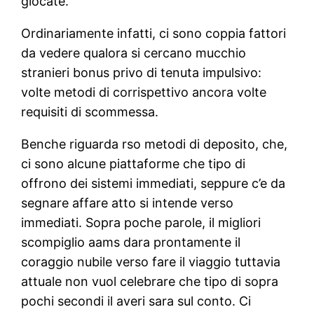
giocate.
Ordinariamente infatti, ci sono coppia fattori
da vedere qualora si cercano mucchio
stranieri bonus privo di tenuta impulsivo:
volte metodi di corrispettivo ancora volte
requisiti di scommessa.
Benche riguarda rso metodi di deposito, che,
ci sono alcune piattaforme che tipo di
offrono dei sistemi immediati, seppure c’e da
segnare affare atto si intende verso
immediati. Sopra poche parole, il migliori
scompiglio aams dara prontamente il
coraggio nubile verso fare il viaggio tuttavia
attuale non vuol celebrare che tipo di sopra
pochi secondi il averi sara sul conto. Ci