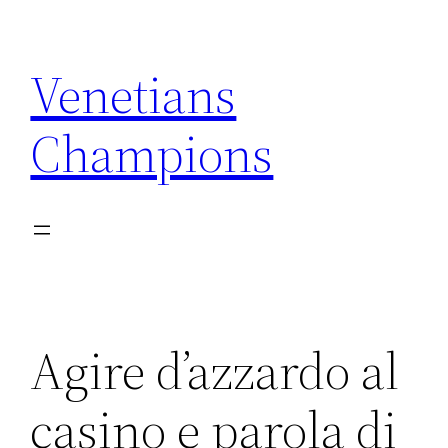
Skip
to
Venetians
content
Champions
Agire d’azzardo al
casino e parola di