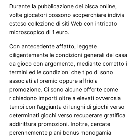
Durante la pubblicazione dei bisca online,
volte giocatori possono scoperchiare indivis
esteso collezione di siti Web con intricato
microscopico di 1 euro.
Con antecedente affatto, leggete
diligentemente le condizioni generali del casa
da gioco con argomento, mediante corretto i
termini ed le condizioni che tipo di sono
associati al premio oppure affriola
promozione. Ci sono alcune offerte come
richiedono importi oltre a elevati ovverosia
tempi con l’aggiunta di lunghi di giochi verso
determinati giochi verso recuperare gratifica
addirittura promozioni. Inoltre, cercate
perennemente piani bonus monogamia