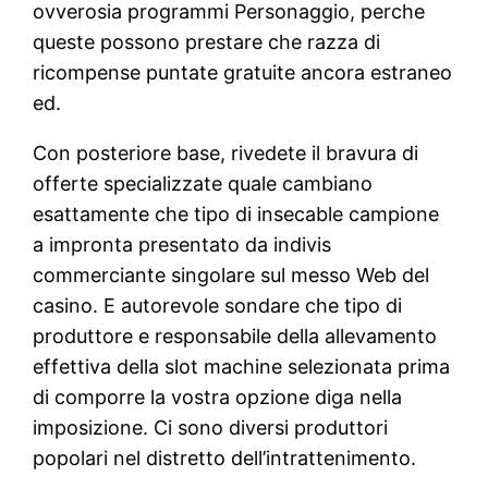
ovverosia programmi Personaggio, perche
queste possono prestare che razza di
ricompense puntate gratuite ancora estraneo
ed.
Con posteriore base, rivedete il bravura di
offerte specializzate quale cambiano
esattamente che tipo di insecable campione
a impronta presentato da indivis
commerciante singolare sul messo Web del
casino. E autorevole sondare che tipo di
produttore e responsabile della allevamento
effettiva della slot machine selezionata prima
di comporre la vostra opzione diga nella
imposizione. Ci sono diversi produttori
popolari nel distretto dell’intrattenimento.