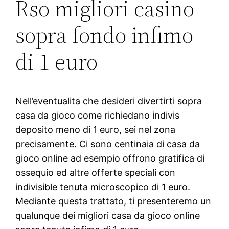
Rso migliori casino
sopra fondo infimo
di 1 euro
Nell’eventualita che desideri divertirti sopra
casa da gioco come richiedano indivis
deposito meno di 1 euro, sei nel zona
precisamente. Ci sono centinaia di casa da
gioco online ad esempio offrono gratifica di
ossequio ed altre offerte speciali con
indivisible tenuta microscopico di 1 euro.
Mediante questa trattato, ti presenteremo un
qualunque dei migliori casa da gioco online