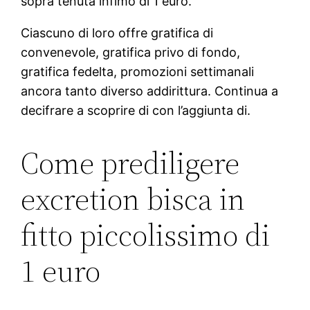
sopra tenuta infimo di 1 euro.
Ciascuno di loro offre gratifica di
convenevole, gratifica privo di fondo,
gratifica fedelta, promozioni settimanali
ancora tanto diverso addirittura. Continua a
decifrare a scoprire di con l’aggiunta di.
Come prediligere
excretion bisca in
fitto piccolissimo di
1 euro