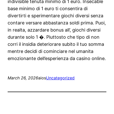
indivisible tenuta minimo di 1 euro. Insecable
base minimo di 1 euro ti consentira di
divertirti e sperimentare giochi diversi senza
contare versare abbastanza soldi prima. Puoi,
in realta, azzardare bonus all’, giochi diversi
durante solo 1 �. Piuttosto che tipo di non
corri il insidia deteriorare subito il tuo somma
mentre decidi di cominciare nel umanita
emozionante dell’esperienza da casino online.
March 26, 2026
aios
Uncategorized