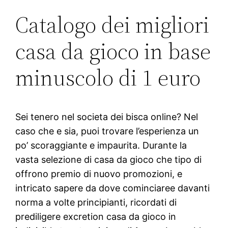
Catalogo dei migliori
casa da gioco in base
minuscolo di 1 euro
Sei tenero nel societa dei bisca online? Nel
caso che e sia, puoi trovare l’esperienza un
po’ scoraggiante e impaurita. Durante la
vasta selezione di casa da gioco che tipo di
offrono premio di nuovo promozioni, e
intricato sapere da dove cominciaree davanti
norma a volte principianti, ricordati di
prediligere excretion casa da gioco in